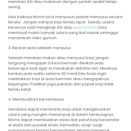
memberi ASi atau makanan dengan jumlah sedikit tetapi
sering.
Ada baiknya Moms turut menyusun jadwal menyusui secara
teratur. Jangan sampai bayi terlalu lapar. Sebab, usaha
kerasnya saat mengisap ASI atau
susu formula
bisa
membuat makin banyak udara yang ikut masuk sehingga
menambah risiko gumoh.
3. Berikan jeda setelah menyusui
Setelah memberi makan atau menyusui bayi, jangan
langsung mengajak Si Kecil bermain. Berikan jeda
beberapa saat agar ia melakukan aktivitas lain. Misalnya,
berikan jeda waktu selama 30 menit bila Anda ingin
meletakkan bayi di area bermain atau mengajaknya
bepergian. Pastikan juga pakaian dan popok bayi tidak
terlalu ketat.
4. Membuatnya bersendawa
Sendawa dapat membantu bayi untuk mengeluarkan
udara yang mungkin menumpuk di dalam lambungnya.
Moms dapat membiarkan dada dan perut bayi bersandar
di dada dan pundak Anda. Kemudian, usap-usap
punggungnya hingga bersendawa. Hindari menepuk