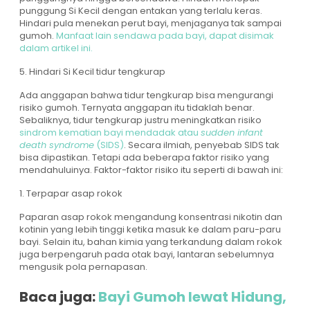
punggung Si Kecil dengan entakan yang terlalu keras.
Hindari pula menekan perut bayi, menjaganya tak sampai
gumoh.
Manfaat lain sendawa pada bayi, dapat disimak
dalam artikel ini.
5. Hindari Si Kecil tidur tengkurap
Ada anggapan bahwa tidur tengkurap bisa mengurangi
risiko gumoh. Ternyata anggapan itu tidaklah benar.
Sebaliknya, tidur tengkurap justru meningkatkan risiko
sindrom kematian bayi mendadak atau
sudden infant
death syndrome
(SIDS)
. Secara ilmiah, penyebab SIDS tak
bisa dipastikan. Tetapi ada beberapa faktor risiko yang
mendahuluinya. Faktor-faktor risiko itu seperti di bawah ini:
1. Terpapar asap rokok
Paparan asap rokok mengandung konsentrasi nikotin dan
kotinin yang lebih tinggi ketika masuk ke dalam paru-paru
bayi. Selain itu, bahan kimia yang terkandung dalam rokok
juga berpengaruh pada otak bayi, lantaran sebelumnya
mengusik pola pernapasan.
Baca juga:
Bayi Gumoh lewat Hidung,