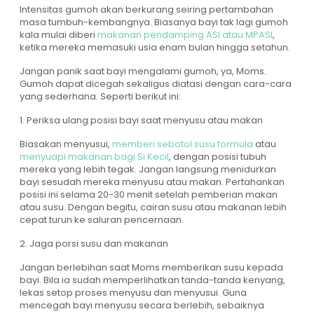
Intensitas gumoh akan berkurang seiring pertambahan
masa tumbuh-kembangnya. Biasanya bayi tak lagi gumoh
kala mulai diberi
makanan pendamping ASI atau MPASI
,
ketika mereka memasuki usia enam bulan hingga setahun.
Jangan panik saat bayi mengalami gumoh, ya, Moms.
Gumoh dapat dicegah sekaligus diatasi dengan cara-cara
yang sederhana. Seperti berikut ini:
1. Periksa ulang posisi bayi saat menyusu atau makan
Biasakan menyusui,
memberi sebotol susu formula
atau
menyuapi makanan bagi Si Kecil
, dengan posisi tubuh
mereka yang lebih tegak. Jangan langsung menidurkan
bayi sesudah mereka menyusu atau makan. Pertahankan
posisi ini selama 20-30 menit setelah pemberian makan
atau susu. Dengan begitu, cairan susu atau makanan lebih
cepat turun ke saluran pencernaan.
2. Jaga porsi susu dan makanan
Jangan berlebihan saat Moms memberikan susu kepada
bayi. Bila ia sudah memperlihatkan tanda-tanda kenyang,
lekas setop proses menyusu dan menyusui. Guna
mencegah bayi menyusu secara berlebih, sebaiknya