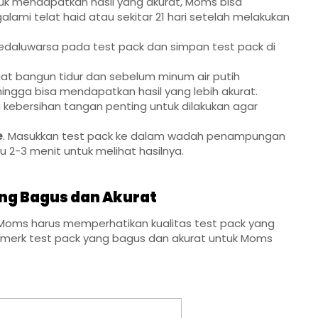
tuk mendapatkan hasil yang akurat, Moms bisa
mi telat haid atau sekitar 21 hari setelah melakukan
 kedaluwarsa pada test pack dan simpan test pack di
saat bangun tidur dan sebelum minum air putih
ngga bisa mendapatkan hasil yang lebih akurat.
 kebersihan tangan penting untuk dilakukan agar
e
. Masukkan test pack ke dalam wadah penampungan
gu 2-3 menit untuk melihat hasilnya.
ng Bagus dan Akurat
 Moms harus memperhatikan kualitas test pack yang
si merk test pack yang bagus dan akurat untuk Moms