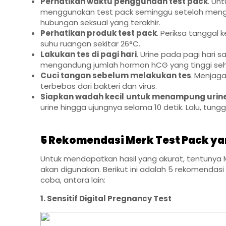
Perhatikan waktu penggunaan test pack
. Un
menggunakan test pack seminggu setelah mengala
hubungan seksual yang terakhir.
Perhatikan produk test pack
. Periksa tanggal
suhu ruangan sekitar 26°C.
Lakukan tes di pagi hari
. Urine pada pagi hari 
mengandung jumlah hormon hCG yang tinggi sehi
Cuci tangan sebelum melakukan tes
.
Menjaga
terbebas dari bakteri dan virus
.
Siapkan wadah kecil
untuk menampung urin
urine hingga ujungnya selama 10 detik. Lalu, tung
5 Rekomendasi Merk Test Pack ya
Untuk mendapatkan hasil yang akurat, tentunya
akan digunakan. Berikut ini adalah 5 rekomenda
coba, antara lain:
1. Sensitif Digital Pregnancy Test