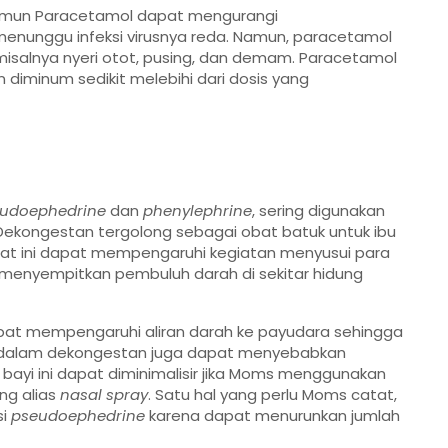
amun Paracetamol dapat mengurangi
enunggu infeksi virusnya reda. Namun, paracetamol
misalnya nyeri otot, pusing, dan demam. Paracetamol
 diminum sedikit melebihi dari dosis yang
udoephedrine
dan
phenylephrine
, sering digunakan
 Dekongestan tergolong sebagai obat batuk untuk ibu
bat ini dapat mempengaruhi kegiatan menyusui para
enyempitkan pembuluh darah di sekitar hidung
dapat mempengaruhi aliran darah ke payudara sehingga
at dalam dekongestan juga dapat menyebabkan
bayi ini dapat diminimalisir jika Moms menggunakan
ng alias
nasal spray
. Satu hal yang perlu Moms catat,
si
pseudoephedrine
karena dapat menurunkan jumlah