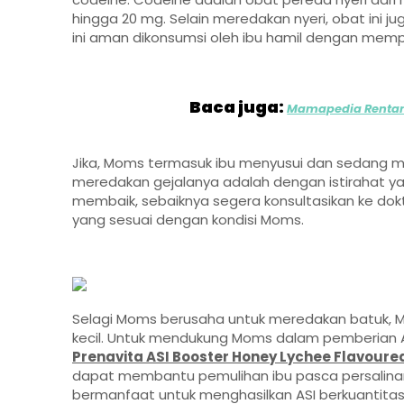
hingga 20 mg. Selain meredakan nyeri, obat ini
ini aman dikonsumsi oleh ibu hamil dengan memp
Baca juga:
Mamapedia Rentan 
Jika, Moms termasuk ibu menyusui dan sedang me
meredakan gejalanya adalah dengan istirahat yan
membaik, sebaiknya segera konsultasikan ke d
yang sesuai dengan kondisi Moms.
Selagi Moms berusaha untuk meredakan batuk, Mo
kecil. Untuk mendukung Moms dalam pemberian AS
Prenavita ASI Booster Honey Lychee Flavoure
dapat membantu pemulihan ibu pasca persalina
bermanfaat untuk menghasilkan ASI berkuantitas d