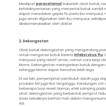
Meskipun
paracetamol
bukanlah obat batuk, n
ketidaknyamanan yang menyertai batuk sambil m
dapat meredakan gejala flu pada ibu menyusui, 
juga aman digunakan oleh ibu menyusui, sekalipun
direkomendasikan oleh dokter.
2. Dekongestan
Obat batuk dekongestan yang mengandung
pse
untuk mengatasi batuk karena
infeksi virus flu
.
menyusui yang relatif aman, namun cara kerja o
Moms. Dekongestan meringankan batuk dengan m
sehingga Moms dapat bernafas lebih lega.
Di sisi lain, penyempitan pembuluh darah juga 
produksi ASI juga ikut terganggu. Kandungan z
beberapa bayi rewel. Namun, efek samping pada 
obat dekongestan yang berbentuk semprot hidu
Anda sebaiknya berhati-hati dalam mengonsum
ASI.