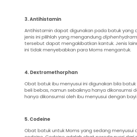
3. Antihistamin
Antihistamin dapat digunakan pada batuk yang di
jenis ini pilihlah yang mengandung
diphenhydram
tersebut dapat mengakibatkan kantuk. Jenis lai
ini tidak menyebabkan para Moms mengantuk.
4. Dextromethorphan
Obat batuk ibu menyusui ini digunakan bila ba
beli bebas, namun sebaiknya hanya dikonsumsi d
hanya dikonsumsi oleh ibu menyusui dengan bayi b
5. Codeine
Obat batuk untuk Moms yang sedang menyusui di
codeine. Codeine adalah obat pereda nyeri dari 