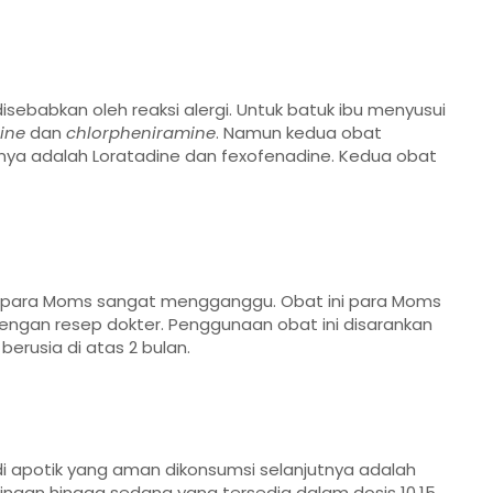
sebabkan oleh reaksi alergi. Untuk batuk ibu menyusui
ine
dan
chlorpheniramine
. Namun kedua obat
nnya adalah Loratadine dan fexofenadine. Kedua obat
tuk para Moms sangat mengganggu. Obat ini para Moms
engan resep dokter. Penggunaan obat ini disarankan
erusia di atas 2 bulan.
 apotik yang aman dikonsumsi selanjutnya adalah
ringan hingga sedang yang tersedia dalam dosis 10,15