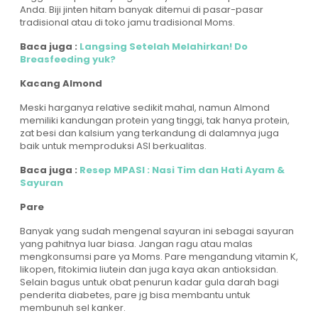
Anda. Biji jinten hitam banyak ditemui di pasar-pasar
tradisional atau di toko jamu tradisional Moms.
Baca juga :
Langsing Setelah Melahirkan! Do
Breasfeeding yuk?
Kacang Almond
Meski harganya relative sedikit mahal, namun Almond
memiliki kandungan protein yang tinggi, tak hanya protein,
zat besi dan kalsium yang terkandung di dalamnya juga
baik untuk memproduksi ASI berkualitas.
Baca juga :
Resep MPASI : Nasi Tim dan Hati Ayam &
Sayuran
Pare
Banyak yang sudah mengenal sayuran ini sebagai sayuran
yang pahitnya luar biasa. Jangan ragu atau malas
mengkonsumsi pare ya Moms. Pare mengandung vitamin K,
likopen, fitokimia liutein dan juga kaya akan antioksidan.
Selain bagus untuk obat penurun kadar gula darah bagi
penderita diabetes, pare jg bisa membantu untuk
membunuh sel kanker.