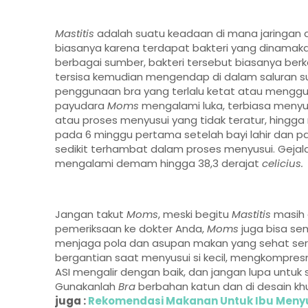
Mastitis
adalah suatu keadaan di mana jaringan d
biasanya karena terdapat bakteri yang dinamak
berbagai sumber, bakteri tersebut biasanya ber
tersisa kemudian mengendap di dalam saluran s
penggunaan bra yang terlalu ketat atau menggu
payudara
Moms
mengalami luka, terbiasa meny
atau proses menyusui yang tidak teratur, hingga 
pada 6 minggu pertama setelah bayi lahir dan p
sedikit terhambat dalam proses menyusui. Gejala
mengalami demam hingga 38,3 derajat
celicius.
Jangan takut
Moms
, meski begitu
Mastitis
masih 
pemeriksaan ke dokter Anda,
Moms
juga bisa sem
menjaga pola dan asupan makan yang sehat sert
bergantian saat menyusui si kecil, mengkompresn
ASI mengalir dengan baik, dan jangan lupa untu
Gunakanlah
Bra
berbahan katun dan di desain k
juga :
Rekomendasi Makanan Untuk Ibu Meny