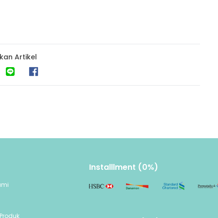
kan Artikel
Installlment (0%)
ami
n
Produk