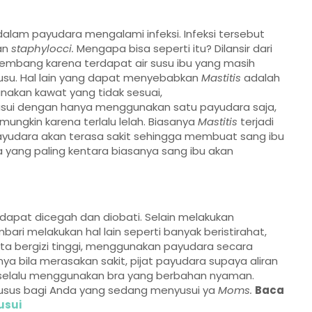
alam payudara mengalami infeksi. Infeksi tersebut
an
staphylocci.
Mengapa bisa seperti itu? Dilansir dari
kembang karena terdapat air susu ibu yang masih
usu. Hal lain yang dapat menyebabkan
Mastitis
adalah
nakan kawat yang tidak sesuai,
usui dengan hanya menggunakan satu payudara saja,
mungkin karena terlalu lelah. Biasanya
Mastitis
terjadi
ayudara akan terasa sakit sehingga membuat sang ibu
 yang paling kentara biasanya sang ibu akan
dapat dicegah dan diobati. Selain melakukan
bari melakukan hal lain seperti banyak beristirahat,
a bergizi tinggi, menggunakan payudara secara
ya bila merasakan sakit, pijat payudara supaya aliran
k selalu menggunakan bra yang berbahan nyaman.
husus bagi Anda yang sedang menyusui ya
Moms.
Baca
usui