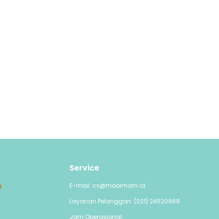
Service
E-mail: cs@mooimom.id
Layanan Pelanggan: (021) 24520868
Jam Operasional: