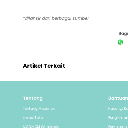
*dilansir dari berbagai sumber
Bagi
Artikel Terkait
Tentang
Bantuan
Tentang Mooimom
Hubungi K
Lokasi Toko
Pengirima
MOOIMOM Wholesale
Penukaran 