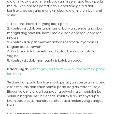
dialami tidak dapat membuka rahim sehingga tidak perlu
melakukan proses persalinan. Beberapa gejala dari
kontraksi palsu yang mungkin akan dialami oleh ibu hamil,
yaitu:
1. Frekuensi kontraksi yang tidak pasti
2. Kontraksi tidak bertahan lama, bahkan cenderung akan
menghilang saat ibu hamil melakukan gerakan-gerakan
ringan
3. Kontraksi dapat menyebabkan rasa tidak nyaman di
bagian perut bawah
4. Kontraksi tidak disertai noda atau bercak darah dari
vagina
5. Kontraksi tidak membuat air ketuban pecah
Baca Juga:
Semangka Peredam Risiko Preeklamsia pada
Ibu Hamil
Sedangkan pada kontraksi asli, perut yang terasa kencang
akan meluas dan tidak hanya pada bagian tertentu saja.
Biasanya dimulai dari punggung bawah, lalu menjalar ke
seluruh bagian perut. Sensasi kontraksi asli menyerupai
kram pada saat menstruasi atau rasa mulas yang sangat
kuat.
Untuk lebih memastikan kondisi yang dialami Moms,