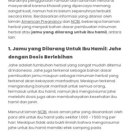
Maraknya penggunaan ramuan dari tanaman herbal di
masyarakat karena khasiat yang dipercaya memang
sangat kuat, namun hal ini belum sepenuhnya terbukti
secara klinis. Berdasarkan informasi yang dilansir oleh
laman
American Pregnancy
dan
NCBI
, beberapa tanaman
herbal yang menjadi bahan dasar pembuatan minuman
herbal atau
jamu yang dilarang untuk ibu hamil
, antara
lain:
1. Jamu yang Dilarang Untuk Ibu Hamil: Jahe
dengan Dosis Berlebihan
Jahe adalah tumbuhan herbal yang sangat mudah ditemui
di Indonesia. Jahe juga terkenal sebagai bahan dasar
pembuatan jamu maupun sebagai minuman herbal yang
terkenal akan kekayaan manfaatnya. Meskipun terkenal
mengandung banyak manfaat untuk semua orang,
termasuk untuk ibu hamil, namun jika mengonsumsi jahe
melebihi dosis juga akan membahayakan kesehatan ibu
hamil dan janin.
Menurut laman
NCBI
, dosis aman jahe yang disarankan oleh
para ahli untuk ibu hamil yaitu sekitar 1.000 - 1.500 mg per
hari. Meskipun tidak ada bukti ilmiah bahwa mengonsumsi
jahe untuk ibu hamil memiliki efek samping pada