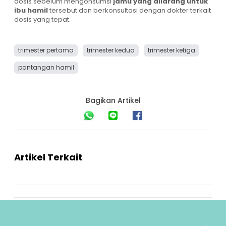
dosis sebelum mengonsumsi
jamu yang dilarang untuk
ibu hamil
tersebut dan berkonsultasi dengan dokter terkait
dosis yang tepat.
trimester pertama
trimester kedua
trimester ketiga
pantangan hamil
Bagikan Artikel
Artikel Terkait