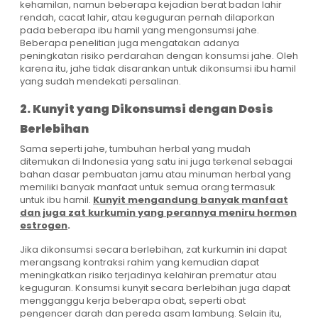
kehamilan, namun beberapa kejadian
berat badan lahir
rendah
, cacat lahir, atau
keguguran
pernah dilaporkan
pada beberapa ibu hamil yang mengonsumsi jahe.
Beberapa penelitian juga mengatakan adanya
peningkatan risiko perdarahan dengan konsumsi jahe. Oleh
karena itu, jahe tidak disarankan untuk dikonsumsi ibu hamil
yang sudah mendekati persalinan.
2. Kunyit yang Dikonsumsi dengan Dosis
Berlebihan
Sama seperti jahe, tumbuhan herbal yang mudah
ditemukan di Indonesia yang satu ini juga terkenal sebagai
bahan dasar pembuatan jamu atau minuman herbal yang
memiliki banyak manfaat untuk semua orang termasuk
untuk ibu hamil.
Kunyit mengandung banyak manfaat
dan juga zat kurkumin yang perannya meniru hormon
estrogen
.
Jika dikonsumsi secara berlebihan, zat kurkumin ini dapat
merangsang kontraksi rahim yang kemudian dapat
meningkatkan risiko terjadinya kelahiran prematur atau
keguguran. Konsumsi kunyit secara berlebihan juga dapat
mengganggu kerja beberapa obat, seperti obat
pengencer darah dan pereda asam lambung. Selain itu,