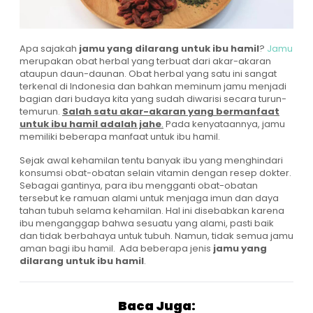
Apa sajakah
jamu yang dilarang untuk ibu hamil
?
Jamu
merupakan obat herbal yang terbuat dari akar-akaran
ataupun daun-daunan. Obat herbal yang satu ini sangat
terkenal di Indonesia dan bahkan meminum jamu menjadi
bagian dari budaya kita yang sudah diwarisi secara turun-
temurun.
Salah satu akar-akaran yang bermanfaat
untuk ibu hamil adalah jahe
.
Pada kenyataannya, jamu
memiliki beberapa manfaat untuk ibu hamil.
Sejak awal kehamilan tentu banyak ibu yang menghindari
konsumsi obat-obatan selain vitamin dengan resep dokter.
Sebagai gantinya, para ibu mengganti obat-obatan
tersebut ke ramuan alami untuk menjaga imun dan daya
tahan tubuh selama kehamilan. Hal ini disebabkan karena
ibu menganggap bahwa sesuatu yang alami, pasti baik
dan tidak berbahaya untuk tubuh.
Namun, tidak semua jamu
aman bagi ibu hamil. Ada beberapa jenis
jamu yang
dilarang untuk ibu hamil
.
Baca Juga: