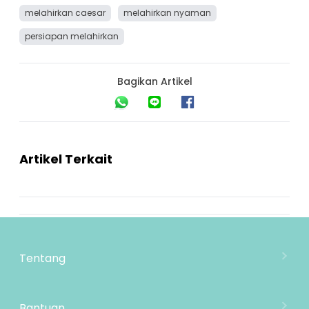
melahirkan caesar
melahirkan nyaman
persiapan melahirkan
Bagikan Artikel
Artikel Terkait
Tentang
Tentang Mooimom
Lokasi Toko
Bantuan