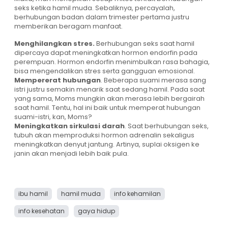
seks ketika hamil muda. Sebaliknya, percayalah,
berhubungan badan dalam trimester pertama justru
memberikan beragam manfaat.
Menghilangkan stres.
Berhubungan seks saat hamil
dipercaya dapat meningkatkan hormon endorfin pada
perempuan. Hormon endorfin menimbulkan rasa bahagia,
bisa mengendalikan stres serta gangguan emosional.
Mempererat hubungan
. Beberapa suami merasa sang
istri justru semakin menarik saat sedang hamil. Pada saat
yang sama, Moms mungkin akan merasa lebih bergairah
saat hamil. Tentu, hal ini baik untuk memperat hubungan
suami-istri, kan, Moms?
Meningkatkan sirkulasi darah
. Saat berhubungan seks,
tubuh akan memproduksi hormon adrenalin sekaligus
meningkatkan denyut jantung. Artinya, suplai oksigen ke
janin akan menjadi lebih baik pula.
ibu hamil
hamil muda
info kehamilan
info kesehatan
gaya hidup