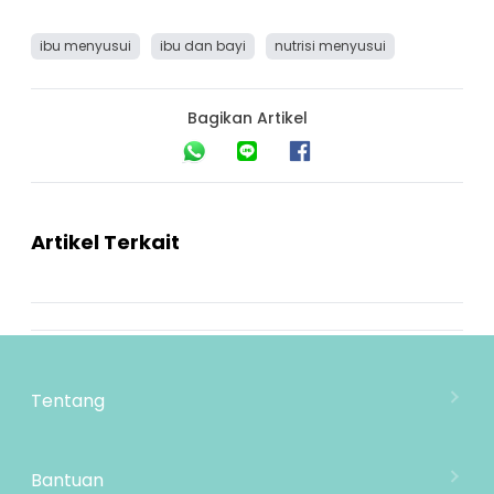
ibu menyusui
ibu dan bayi
nutrisi menyusui
Bagikan Artikel
Artikel Terkait
Tentang
Tentang Mooimom
Lokasi Toko
Bantuan