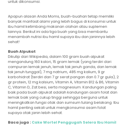
untuk dikonsumsi.
Apapun alasan Anda Moms, buah-buahan tetap memiliki
banyak manfaat alami yang lebih bagus di konsumsi untuk
ibu hamil ketimbang makanan olahan atau suplemen
lainnya. Berikut ini ada tiga buah yang bisa membantu
menambah nutrisi ibu hamil supaya ibu dan janinnya lebih
sehat!
Buah Alpukat
Dikutip dari Wikipedia, dalam 100 gram buah alpukat
mengandung 160 kalori, 15 gram lemak (yang terdiri dari
campuran lemak jenuh, lemak tak jenuh ganda, dan lemak
tak jenuh tunggal), 7 mg natrium, 485 mg kalium, 9 gr
karbohidrat (terdiri dari 7 gr serat pangan dan 0.7 gr gula), 2
gr protein, 12 mg kalsium, Vitamin A, Vitamin B12 & B6, Vitamin
C, Vitamin D, Zat besi, serta magnesium. Kandungan paling
baik pada buah alpukat adalah kandungan asam folat dan
lemak baik yang cukup tinggi sehingga berguna untuk
meningkatkan fungsi otak dan sumsum tulang belakang. Ibu
hamil penting sekali untuk mengkonsumsi asam folat
supaya otak janin lebih sehat.
Baca juga :
Cake Wortel Penggugah Selera Ibu Hamil