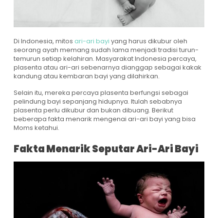
Di Indonesia, mitos
ari-ari bayi
yang harus dikubur oleh
seorang ayah memang sudah lama menjadi tradisi turun-
temurun setiap kelahiran. Masyarakat Indonesia percaya,
plasenta atau ari-ari sebenarnya dianggap sebagai kakak
kandung atau kembaran bayi yang dilahirkan.
Selain itu, mereka percaya plasenta berfungsi sebagai
pelindung bayi sepanjang hidupnya. Itulah sebabnya
plasenta perlu dikubur dan bukan dibuang. Berikut
beberapa fakta menarik mengenai ari-ari bayi yang bisa
Moms ketahui.
Fakta Menarik Seputar Ari-Ari Bayi