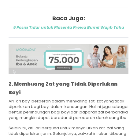
Baca Juga:
5 Posisi Tidur untuk Plasenta Previa Bumil Wajib Tahu
2. Membuang Zat yang Tidak Diperlukan
Bayi
Ari-ari bayi berperan dalam menyaring zat-zat yang tidak
diperlukan bagi bayi dalam kandungan. Hal ini juga sebagai
bentuk perlindungan bagi bayi dari paparan zat berbahaya
yang mungkin dapat beredar di peredaran darah sang ibu.
Selain itu, ari-ari berguna untuk menyalurkan zat-zat yang
tidak diperlukan janin. Selanjutnya, zat-zat ini akan dibuang