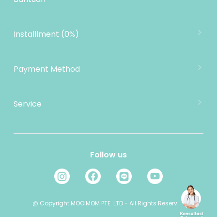
MOOIMOM Wholesale
Hubungi Kami
MOOIMOM Affiliate Program
Pengiriman
Installlment (0%)
Penukaran Produk
Garansi Produk
Payment Method
Kebijakan Privasi
Informasi Cicilan
Service
MOOIMOM Rewards
E-mail: cs@mooimom.id
Refer a Friend
Layanan Pelanggan: (021) 24520868
Jam Operasional:
Follow us
08:00 - 16:00 ( Senin - Jum'at )
08:00 - 13:00 ( Sabtu )
Minggu ( OFF )
@ Copyright MOOIMOM PTE. LTD - All Rights Reserved