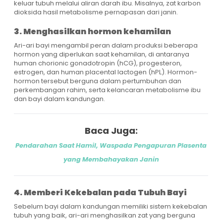
keluar tubuh melalui aliran darah ibu. Misalnya, zat karbon
dioksida hasil metabolisme pernapasan dari janin.
3. Menghasilkan hormon kehamilan
Ari-ari bayi mengambil peran dalam produksi beberapa
hormon yang diperlukan saat kehamilan, di antaranya
human chorionic gonadotropin (hCG), progesteron,
estrogen, dan human placental lactogen (hPL). Hormon-
hormon tersebut berguna dalam pertumbuhan dan
perkembangan rahim, serta kelancaran metabolisme ibu
dan bayi dalam kandungan.
Baca Juga:
Pendarahan Saat Hamil, Waspada Pengapuran Plasenta
yang Membahayakan Janin
4. Memberi Kekebalan pada Tubuh Bayi
Sebelum bayi dalam kandungan memiliki sistem kekebalan
tubuh yang baik, ari-ari menghasilkan zat yang berguna