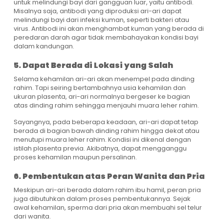
untuk melindungi bayi dari gangguan luar, yaitu antibodi.
Misalnya saja, antibodi yang diproduksi ari-ari dapat
melindungi bayi dari infeksi kuman, seperti bakteri atau
virus. Antibodi ini akan menghambat kuman yang berada di
peredaran darah agar tidak membahayakan kondisi bayi
dalam kandungan.
5. Dapat Berada di Lokasi yang Salah
Selama kehamilan ari-ari akan menempel pada dinding
rahim. Tapi seiring bertambahnya usia kehamilan dan
ukuran plasenta, ari-ari normalnya bergeser ke bagian
atas dinding rahim sehingga menjauhi muara leher rahim.
Sayangnya, pada beberapa keadaan, ari-ari dapat tetap
berada di bagian bawah dinding rahim hingga dekat atau
menutupi muara leher rahim. Kondisi ini dikenal dengan
istilah plasenta previa. Akibatnya, dapat mengganggu
proses kehamilan maupun persalinan.
6. Pembentukan atas Peran Wanita dan Pria
Meskipun ari-ari berada dalam rahim ibu hamil, peran pria
juga dibutuhkan dalam proses pembentukannya. Sejak
awal kehamilan, sperma dari pria akan membuahi sel telur
dari wanita.