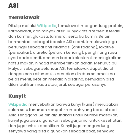
ASI
Temulawak
Dikutip melalui
Wikipedia
, temulawak mengandung protein,
karbohidrat, dan minyak atsiri. Minyak atsiri tersebut terdiri
dari kamfer, glukosa, turmerol, serta kurkumin. Selain
bermanfaat sebagai booster ASI alami, temulawak juga
berfungsi sebagai anti inflamasi (anti radang), laxative
(pencahar), diuretic (peluruh kencing), penghilang rasa
nyeri pada sendi, penurun kadar kolesterol, meningkatkan
nafsu makan, hingga membersihkan darah. Menurut Ibu
Mulyati, sebagai pelancar ASI, temulawak dapat diolah
dengan cara ditumbuk, kemudian direbus selama lima
belas menit, setelah mendidih disaring, kemudian bisa
ditambahkan madu atau jeruk sebagai perasanya.
Kunyit
Wikipedia
menyebutkan bahwa kunyi (kunir) merupakan
salah satu tanaman rempah-rempah yang berasal dari
Asia Tenggara. Selain digunakan untuk bumbu masakan,
kunyit juga bisa digunakan sebagai jamu, untuk kesehatan,
dan juga untuk kecantikan. Kunyit juga mengandung
senyawa yang bisa digunakan sebagai obat, senyawa