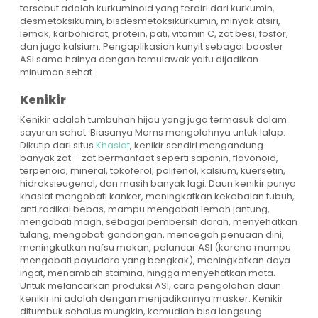
tersebut adalah kurkuminoid yang terdiri dari kurkumin,
desmetoksikumin, bisdesmetoksikurkumin, minyak atsiri,
lemak, karbohidrat, protein, pati, vitamin C, zat besi, fosfor,
dan juga kalsium. Pengaplikasian kunyit sebagai booster
ASI sama halnya dengan temulawak yaitu dijadikan
minuman sehat.
Kenikir
Kenikir adalah tumbuhan hijau yang juga termasuk dalam
sayuran sehat. Biasanya Moms mengolahnya untuk lalap.
Dikutip dari situs
Khasiat
, kenikir sendiri mengandung
banyak zat – zat bermanfaat seperti saponin, flavonoid,
terpenoid, mineral, tokoferol, polifenol, kalsium, kuersetin,
hidroksieugenol, dan masih banyak lagi. Daun kenikir punya
khasiat mengobati kanker, meningkatkan kekebalan tubuh,
anti radikal bebas, mampu mengobati lemah jantung,
mengobati magh, sebagai pembersih darah, menyehatkan
tulang, mengobati gondongan, mencegah penuaan dini,
meningkatkan nafsu makan, pelancar ASI (karena mampu
mengobati payudara yang bengkak), meningkatkan daya
ingat, menambah stamina, hingga menyehatkan mata.
Untuk melancarkan produksi ASI, cara pengolahan daun
kenikir ini adalah dengan menjadikannya masker. Kenikir
ditumbuk sehalus mungkin, kemudian bisa langsung