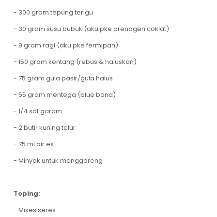
- 300 gram tepung terigu
- 30 gram susu bubuk (aku pke prenagen coklat)
- 9 gram ragi (aku pke fermipan)
- 150 gram kentang (rebus & haluskan)
- 75 gram gula pasir/gula halus
- 55 gram mentega (blue band)
- 1/4 sdt garam
- 2 butir kuning telur
- 75 ml air es
- Minyak untuk menggoreng
Toping:
- Mises seres