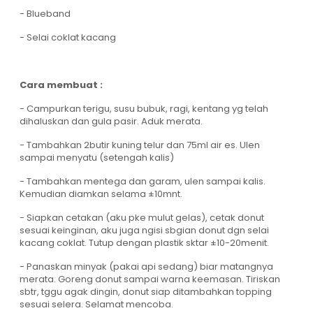
- Blueband
- Selai coklat kacang
Cara membuat :
- Campurkan terigu, susu bubuk, ragi, kentang yg telah
dihaluskan dan gula pasir. Aduk merata.
- Tambahkan 2butir kuning telur dan 75ml air es. Ulen
sampai menyatu (setengah kalis)
- Tambahkan mentega dan garam, ulen sampai kalis.
Kemudian diamkan selama ±10mnt.
- Siapkan cetakan (aku pke mulut gelas), cetak donut
sesuai keinginan, aku juga ngisi sbgian donut dgn selai
kacang coklat. Tutup dengan plastik sktar ±10-20menit.
- Panaskan minyak (pakai api sedang) biar matangnya
merata. Goreng donut sampai warna keemasan. Tiriskan
sbtr, tggu agak dingin, donut siap ditambahkan topping
sesuai selera. Selamat mencoba.