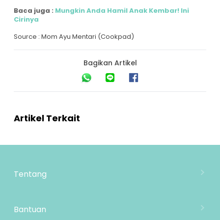
Baca juga :
Mungkin Anda Hamil Anak Kembar! Ini
Cirinya
Source : Mom Ayu Mentari (Cookpad)
Bagikan Artikel
Artikel Terkait
Tentang
Tentang Mooimom
Lokasi Toko
Bantuan