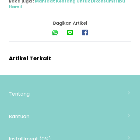
Baca juga :
Manfaat Kentang Untuk Dikonsumsi Ibu
Hamil
Bagikan Artikel
Artikel Terkait
Tentang
Tentang Mooimom
Lokasi Toko
Bantuan
MOOIMOM Wholesale
Hubungi Kami
MOOIMOM Affiliate Program
Pengiriman
Installlment (0%)