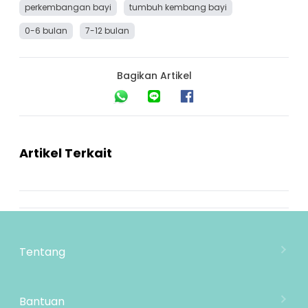
perkembangan bayi
tumbuh kembang bayi
0-6 bulan
7-12 bulan
Bagikan Artikel
Artikel Terkait
Tentang
Tentang Mooimom
Lokasi Toko
Bantuan