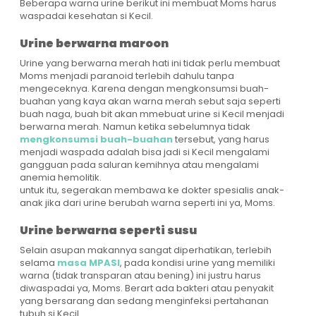
Beberapa warna urine berikut ini membuat Moms harus
waspadai kesehatan si Kecil.
Urine berwarna maroon
Urine yang berwarna merah hati ini tidak perlu membuat
Moms menjadi paranoid terlebih dahulu tanpa
mengeceknya. Karena dengan mengkonsumsi buah-
buahan yang kaya akan warna merah sebut saja seperti
buah naga, buah bit akan mmebuat urine si Kecil menjadi
berwarna merah. Namun ketika sebelumnya tidak
mengkonsumsi buah-buahan
tersebut, yang harus
menjadi waspada adalah bisa jadi si Kecil mengalami
gangguan pada saluran kemihnya atau mengalami
anemia hemolitik.
untuk itu, segerakan membawa ke dokter spesialis anak-
anak jika dari urine berubah warna seperti ini ya, Moms.
Urine berwarna seperti susu
Selain asupan makannya sangat diperhatikan, terlebih
selama
masa MPASI
, pada kondisi urine yang memiliki
warna (tidak transparan atau bening) ini justru harus
diwaspadai ya, Moms. Berart ada bakteri atau penyakit
yang bersarang dan sedang menginfeksi pertahanan
tubuh si Kecil.