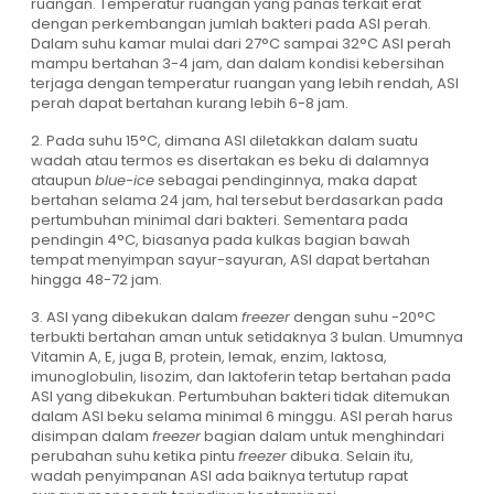
ruangan. Temperatur ruangan yang panas terkait erat
dengan perkembangan jumlah bakteri pada ASI perah.
Dalam suhu kamar mulai dari 27°C sampai 32°C ASI perah
mampu bertahan 3-4 jam, dan dalam kondisi kebersihan
terjaga dengan temperatur ruangan yang lebih rendah, ASI
perah dapat bertahan kurang lebih 6-8 jam.
2. Pada suhu 15°C, dimana ASI diletakkan dalam suatu
wadah atau termos es disertakan es beku di dalamnya
ataupun
blue-ice
sebagai pendinginnya, maka dapat
bertahan selama 24 jam, hal tersebut berdasarkan pada
pertumbuhan minimal dari bakteri. Sementara pada
pendingin 4°C, biasanya pada kulkas bagian bawah
tempat menyimpan sayur-sayuran, ASI dapat bertahan
hingga 48-72 jam.
3. ASI yang dibekukan dalam
freezer
dengan suhu -20°C
terbukti bertahan aman untuk setidaknya 3 bulan. Umumnya
Vitamin A, E, juga B, protein, lemak, enzim, laktosa,
imunoglobulin, lisozim, dan laktoferin tetap bertahan pada
ASI yang dibekukan. Pertumbuhan bakteri tidak ditemukan
dalam ASI beku selama minimal 6 minggu. ASI perah harus
disimpan dalam
freezer
bagian dalam untuk menghindari
perubahan suhu ketika pintu
freezer
dibuka. Selain itu,
wadah penyimpanan ASI ada baiknya tertutup rapat