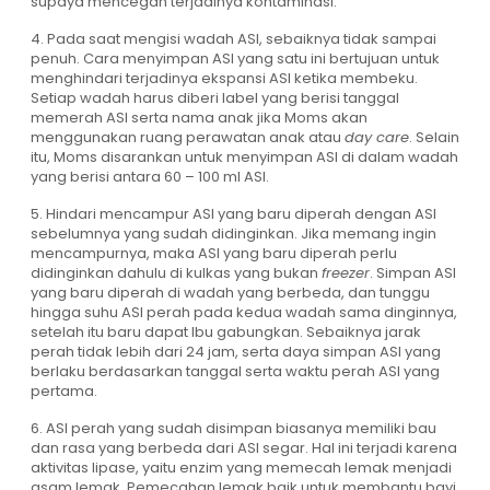
supaya mencegah terjadinya kontaminasi.
4. Pada saat mengisi wadah ASI, sebaiknya tidak sampai
penuh. Cara menyimpan ASI yang satu ini bertujuan untuk
menghindari terjadinya ekspansi ASI ketika membeku.
Setiap wadah harus diberi label yang berisi tanggal
memerah ASI serta nama anak jika Moms akan
menggunakan ruang perawatan anak atau
day care
. Selain
itu, Moms disarankan untuk menyimpan ASI di dalam wadah
yang berisi antara 60 – 100 ml ASI.
5. Hindari mencampur ASI yang baru diperah dengan ASI
sebelumnya yang sudah didinginkan. Jika memang ingin
mencampurnya, maka ASI yang baru diperah perlu
didinginkan dahulu di kulkas yang bukan
freezer
. Simpan ASI
yang baru diperah di wadah yang berbeda, dan tunggu
hingga suhu ASI perah pada kedua wadah sama dinginnya,
setelah itu baru dapat Ibu gabungkan. Sebaiknya jarak
perah tidak lebih dari 24 jam, serta daya simpan ASI yang
berlaku berdasarkan tanggal serta waktu perah ASI yang
pertama.
6. ASI perah yang sudah disimpan biasanya memiliki bau
dan rasa yang berbeda dari ASI segar. Hal ini terjadi karena
aktivitas lipase, yaitu enzim yang memecah lemak menjadi
asam lemak. Pemecahan lemak baik untuk membantu bayi