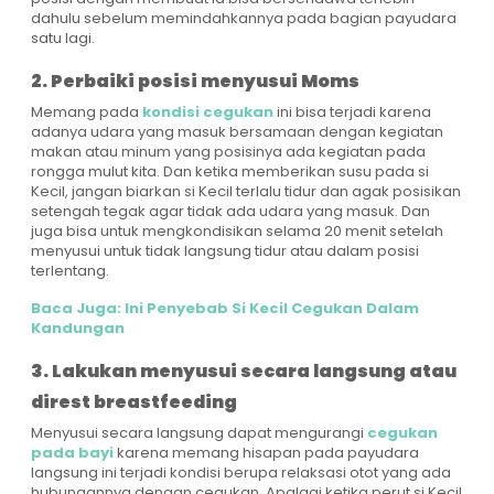
dahulu sebelum memindahkannya pada bagian payudara
satu lagi.
2. Perbaiki posisi menyusui Moms
Memang pada
kondisi cegukan
ini bisa terjadi karena
adanya udara yang masuk bersamaan dengan kegiatan
makan atau minum yang posisinya ada kegiatan pada
rongga mulut kita. Dan ketika memberikan susu pada si
Kecil, jangan biarkan si Kecil terlalu tidur dan agak posisikan
setengah tegak agar tidak ada udara yang masuk. Dan
juga bisa untuk mengkondisikan selama 20 menit setelah
menyusui untuk tidak langsung tidur atau dalam posisi
terlentang.
Baca Juga: Ini Penyebab Si Kecil Cegukan Dalam
Kandungan
3. Lakukan menyusui secara langsung atau
direst breastfeeding
Menyusui secara langsung dapat mengurangi
cegukan
pada bayi
karena memang hisapan pada payudara
langsung ini terjadi kondisi berupa relaksasi otot yang ada
hubungannya dengan cegukan. Apalagi ketika perut si Kecil