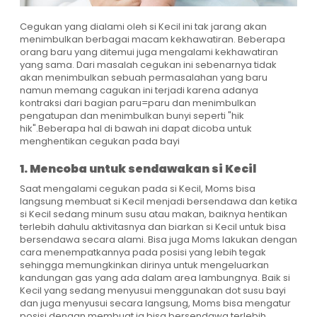
Cegukan yang dialami oleh si Kecil ini tak jarang akan
menimbulkan berbagai macam kekhawatiran. Beberapa
orang baru yang ditemui juga mengalami kekhawatiran
yang sama. Dari masalah cegukan ini sebenarnya tidak
akan menimbulkan sebuah permasalahan yang baru
namun memang cagukan ini terjadi karena adanya
kontraksi dari bagian paru=paru dan menimbulkan
pengatupan dan menimbulkan bunyi seperti "hik
hik".Beberapa hal di bawah ini dapat dicoba untuk
menghentikan cegukan pada bayi
1. Mencoba untuk sendawakan si Kecil
Saat mengalami cegukan pada si Kecil, Moms bisa
langsung membuat si Kecil menjadi bersendawa dan ketika
si Kecil sedang minum susu atau makan, baiknya hentikan
terlebih dahulu aktivitasnya dan biarkan si Kecil untuk bisa
bersendawa secara alami. Bisa juga Moms lakukan dengan
cara menempatkannya pada posisi yang lebih tegak
sehingga memungkinkan dirinya untuk mengeluarkan
kandungan gas yang ada dalam area lambungnya. Baik si
Kecil yang sedang menyusui menggunakan dot susu bayi
dan juga menyusui secara langsung, Moms bisa mengatur
posisi dengan membuat ia bisa bersendawa terlebih