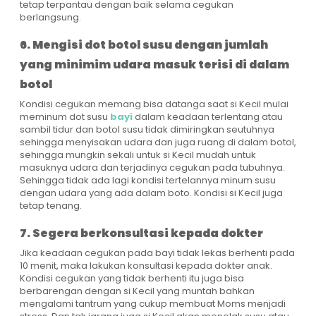
tetap terpantau dengan baik selama cegukan
berlangsung.
6. Mengisi dot botol susu dengan jumlah
yang minimim udara masuk terisi di dalam
botol
Kondisi cegukan memang bisa datanga saat si Kecil mulai
meminum dot susu
bayi
dalam keadaan terlentang atau
sambil tidur dan botol susu tidak dimiringkan seutuhnya
sehingga menyisakan udara dan juga ruang di dalam botol,
sehingga mungkin sekali untuk si Kecil mudah untuk
masuknya udara dan terjadinya cegukan pada tubuhnya.
Sehingga tidak ada lagi kondisi tertelannya minum susu
dengan udara yang ada dalam boto. Kondisi si Kecil juga
tetap tenang.
7. Segera berkonsultasi kepada dokter
Jika keadaan cegukan pada bayi tidak lekas berhenti pada
10 menit, maka lakukan konsultasi kepada dokter anak.
Kondisi cegukan yang tidak berhenti itu juga bisa
berbarengan dengan si Kecil yang muntah bahkan
mengalami tantrum yang cukup membuat Moms menjadi