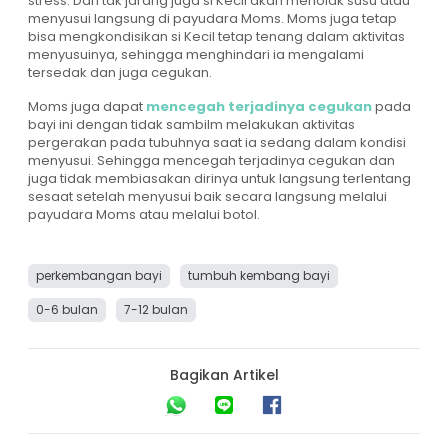
stress. Dan tak jarang juga si Kecil akan menolak susu atau
menyusui langsung di payudara Moms. Moms juga tetap
bisa mengkondisikan si Kecil tetap tenang dalam aktivitas
menyusuinya, sehingga menghindari ia mengalami
tersedak dan juga cegukan.
Moms juga dapat
mencegah terjadinya cegukan
pada
bayi ini dengan tidak sambilm melakukan aktivitas
pergerakan pada tubuhnya saat ia sedang dalam kondisi
menyusui. Sehingga mencegah terjadinya cegukan dan
juga tidak membiasakan dirinya untuk langsung terlentang
sesaat setelah menyusui baik secara langsung melalui
payudara Moms atau melalui botol.
perkembangan bayi
tumbuh kembang bayi
0-6 bulan
7-12 bulan
Bagikan Artikel