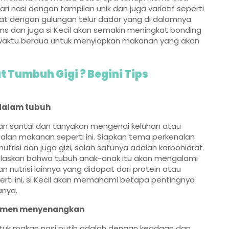
ri nasi dengan tampilan unik dan juga variatif seperti
buat dengan gulungan telur dadar yang di dalamnya
oms dan juga si Kecil akan semakin meningkat bonding
waktu berdua untuk menyiapkan makanan yang akan
 Tumbuh Gigi ? Begini Tips
 dalam tubuh
gan santai dan tanyakan mengenai keluhan atau
alan makanan seperti ini. Siapkan tema perkenalan
isi dan juga gizi, salah satunya adalah karbohidrat
jelaskan bahwa tubuh anak-anak itu akan mengalami
nutrisi lainnya yang didapat dari protein atau
rti ini, si Kecil akan memahami betapa pentingnya
anya.
momen menyenangkan
i untuk makan nasi putih adalah dengan keadaan dan