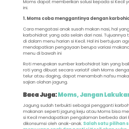
Moms dapat memberikan solusi kepada si Kecil 
ini.
1. Moms coba menggantinya dengan karbohid
Cara mengatasi anak susah makan nasi, hal yan
karbohidrat yang ada selain dari nasi. Tujuannya
di dalam menu harian si Kecil. Hal ini bertujuan a
mendapatkan pengayaan berupa variasi makana
menu di bawah ini
Roti merupakan sumber karbohidrat lain yang baik
roti yang dibuat secara variatif oleh Moms deng
telur atau daging, dapat menambah nafsu makan 
sajian olahan jagung.
Baca Juga:
Moms, Jangan Lakukan 
Jagung sudah terbukti sebagai pengganti karboh
makanan seperti jagung keju atau Moms bisa m
si Kecil mendapatkan pengalaman berbeda dari k
dikonsumsi oleh anak-anak.
Salah satu pilihan