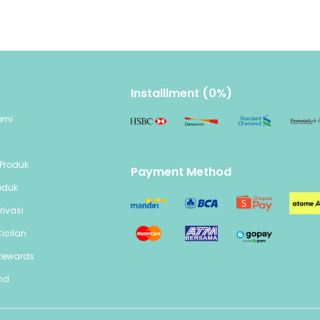
Installlment (0%)
ami
n
Produk
Payment Method
oduk
rivasi
icilan
Rewards
end