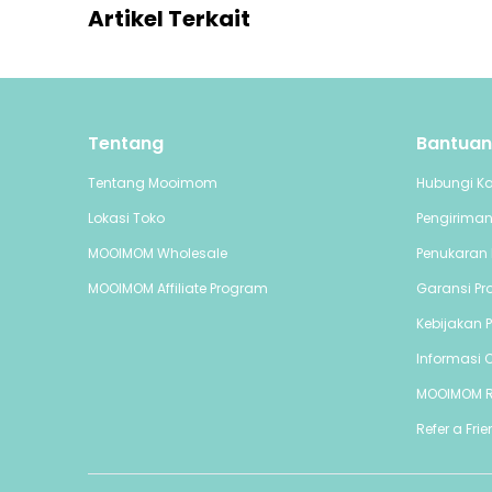
Artikel Terkait
Tentang
Bantuan
Tentang Mooimom
Hubungi K
Lokasi Toko
Pengirima
MOOIMOM Wholesale
Penukaran 
MOOIMOM Affiliate Program
Garansi Pr
Kebijakan P
Informasi C
MOOIMOM 
Refer a Fri