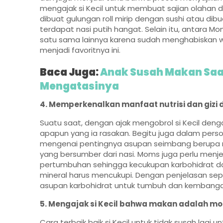
mengajak si Kecil untuk membuat sajian olahan da
dibuat gulungan roll mirip dengan sushi atau di
terdapat nasi putih hangat. Selain itu, antara M
satu sama lainnya karena sudah menghabiskan 
menjadi favoritnya ini.
Baca Juga:
Anak Susah Makan Saat
Mengatasinya
4. Memperkenalkan manfaat nutrisi dan gizi
Suatu saat, dengan ajak mengobrol si Kecil den
apapun yang ia rasakan. Begitu juga dalam perso
mengenai pentingnya asupan seimbang berupa nutr
yang bersumber dari nasi. Moms juga perlu men
pertumbuhan sehingga kecukupan karbohidrat dan 
mineral harus mencukupi. Dengan penjelasan sepe
asupan karbohidrat untuk tumbuh dan kembang
5. Mengajak si Kecil bahwa makan adalah 
Cara terbaik baik si Kecil untuk tidak susah lag