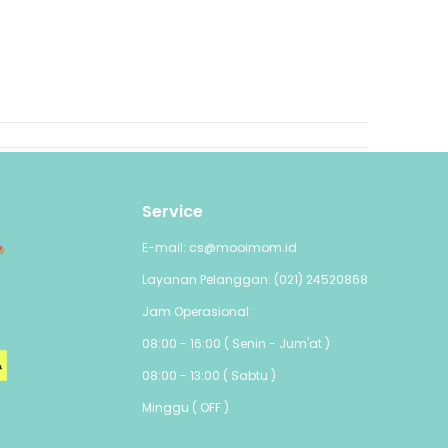
Service
E-mail: cs@mooimom.id
Layanan Pelanggan: (021) 24520868
Jam Operasional:
08:00 - 16:00 ( Senin - Jum'at )
08:00 - 13:00 ( Sabtu )
Minggu ( OFF )