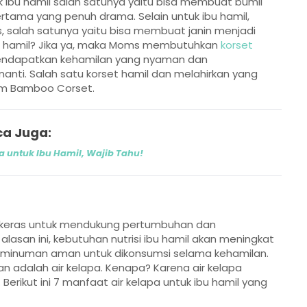
k ibu hamil salah satunya yaitu bisa membuat bumil
ertama yang penuh drama. Selain untuk ibu hamil,
s, salah satunya yaitu bisa membuat janin menjadi
ang hamil? Jika ya, maka Moms membutuhkan
korset
ndapatkan kehamilan yang nyaman dan
nti. Salah satu korset hamil dan melahirkan yang
ium Bamboo Corset.
a Juga:
 untuk Ibu Hamil, Wajib Tahu!
l
 keras untuk mendukung pertumbuhan dan
asan ini, kebutuhan nutrisi ibu hamil akan meningkat
 minuman aman untuk dikonsumsi selama kehamilan.
n adalah air kelapa. Kenapa? Karena air kelapa
Berikut ini 7 manfaat air kelapa untuk ibu hamil yang