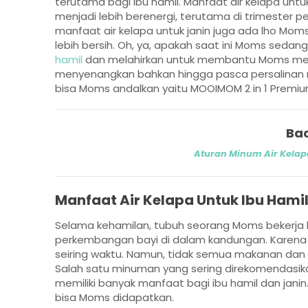
terutama bagi ibu hamil. Manfaat air kelapa untu
menjadi lebih berenergi, terutama di trimester p
manfaat air kelapa untuk janin juga ada lho Mom
lebih bersih. Oh, ya, apakah saat ini Moms sed
hamil
dan melahirkan untuk membantu Moms me
menyenangkan bahkan hingga pasca persalinan na
bisa Moms andalkan yaitu MOOIMOM 2 in 1 Prem
Bac
Aturan Minum Air Kelapa
Manfaat Air Kelapa Untuk Ibu Hami
Selama kehamilan, tubuh seorang Moms bekerja
perkembangan bayi di dalam kandungan. Karena al
seiring waktu. Namun, tidak semua makanan dan
Salah satu minuman yang sering direkomendasika
memiliki banyak manfaat bagi ibu hamil dan janin. 
bisa Moms didapatkan.