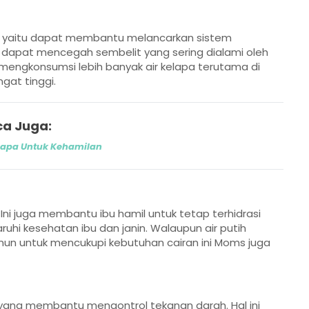
ma yaitu dapat membantu melancarkan sistem
a dapat mencegah sembelit yang sering dialami oleh
k mengkonsumsi lebih banyak air kelapa terutama di
gat tinggi.
a Juga:
lapa Untuk Kehamilan
 Ini juga membantu ibu hamil untuk tetap terhidrasi
i kesehatan ibu dan janin. Walaupun air putih
mun untuk mencukupi kebutuhan cairan ini Moms juga
i yang membantu mengontrol tekanan darah. Hal ini