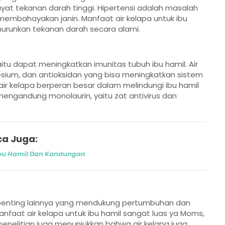
ayat tekanan darah tinggi. Hipertensi adalah masalah
 membahayakan janin. Manfaat air kelapa untuk ibu
urunkan tekanan darah secara alami.
aitu dapat meningkatkan imunitas tubuh ibu hamil. Air
nesium, dan antioksidan yang bisa meningkatkan sistem
air kelapa berperan besar dalam melindungi ibu hamil
ga mengandung monolaurin, yaitu zat antivirus dan
a Juga:
Ibu Hamil Dan Kandungan
 penting lainnya yang mendukung pertumbuhan dan
faat air kelapa untuk ibu hamil sangat luas ya Moms,
penelitian juga menunjukkan bahwa air kelapa juga