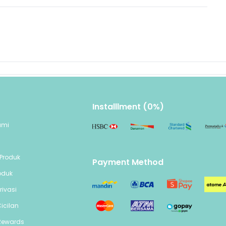
Installlment (0%)
ami
n
Produk
Payment Method
oduk
rivasi
icilan
Rewards