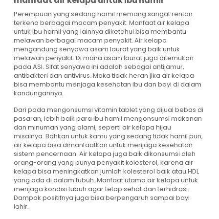
manfaat air kelapa untuk ibu hamil
Perempuan yang sedang hamil memang sangat rentan
terkena berbagai macam penyakit. Manfaat air kelapa
untuk ibu hamil yang lainnya diketahui bisa membantu
melawan berbagai macam penyakit. Air kelapa
mengandung senyawa asam laurat yang baik untuk
melawan penyakit. Di mana asam laurat juga ditemukan
pada ASI. Sifat senyawa ini adalah sebagai antijamur,
antibakteri dan antivirus. Maka tidak heran jika air kelapa
bisa membantu menjaga kesehatan ibu dan bayi di dalam
kandungannya.
Dari pada mengonsumsi vitamin tablet yang dijual bebas di
pasaran, lebih baik para ibu hamil mengonsumsi makanan
dan minuman yang alami, seperti air kelapa hijau
misalnya. Bahkan untuk kamu yang sedang tidak hamil pun,
air kelapa bisa dimanfaatkan untuk menjaga kesehatan
sistem pencernaan. Air kelapa juga baik dikonsumsi oleh
orang-orang yang punya penyakit kolesterol, karena air
kelapa bisa meningkatkan jumlah kolesterol baik atau HDL
yang ada di dalam tubuh. Manfaat utama air kelapa untuk
menjaga kondisi tubuh agar tetap sehat dan terhidrasi.
Dampak positifnya juga bisa berpengaruh sampai bayi
lahir.