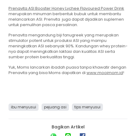
Prenavita ASI Booster Honey Lychee Flavoured Power Drink
merupakan minuman berbentuk bubuk untuk membantu
melancarkan ASI. Prenvita juga dapat dijadikan suplemen
untuk pemulihan pasca persalinan.
Prenavita mengandung biji fanugreek yang merupakan
stimulator potent untuk produksi ASI yang mampu
meningkatkan ASI sebanyak 90%. Kandungan whey protein-
nya dapat meningkatkan laktasi dan kualitas ASI serta
sumber protein berkualitas tinggi.
Yuk, Moms lancarkan ibadah puasa tanpa khawatir dengan
Prenavita yang bisa Moms dapatkan di
www.mooimom.id
!
ibu menyusui
pejuang asi
tips menyusui
Bagikan Artikel