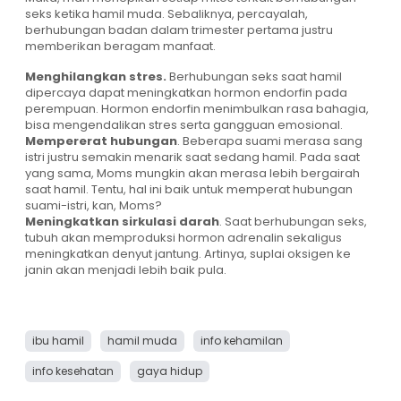
seks ketika hamil muda. Sebaliknya, percayalah,
berhubungan badan dalam trimester pertama justru
memberikan beragam manfaat.
Menghilangkan stres.
Berhubungan seks saat hamil
dipercaya dapat meningkatkan hormon endorfin pada
perempuan. Hormon endorfin menimbulkan rasa bahagia,
bisa mengendalikan stres serta gangguan emosional.
Mempererat hubungan
. Beberapa suami merasa sang
istri justru semakin menarik saat sedang hamil. Pada saat
yang sama, Moms mungkin akan merasa lebih bergairah
saat hamil. Tentu, hal ini baik untuk memperat hubungan
suami-istri, kan, Moms?
Meningkatkan sirkulasi darah
. Saat berhubungan seks,
tubuh akan memproduksi hormon adrenalin sekaligus
meningkatkan denyut jantung. Artinya, suplai oksigen ke
janin akan menjadi lebih baik pula.
ibu hamil
hamil muda
info kehamilan
info kesehatan
gaya hidup