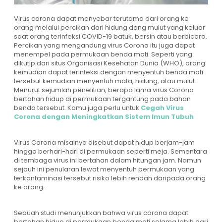
Virus corona dapat menyebar terutama dari orang ke
orang melalui percikan dari hidung dang mulut yang keluar
saat orang terinfeksi COVID-19 batuk, bersin atau berbicara.
Percikan yang mengandung virus Corona itu juga dapat
menempel pada permukaan benda mati. Seperti yang
dikutip dari situs Organisasi Kesehatan Dunia (WHO), orang
kemudian dapat terinfeksi dengan menyentuh benda mati
tersebut kemudian menyentuh mata, hidung, atau mulut.
Menurut sejumlah penelitian, berapa lama virus Corona
bertahan hidup di permukaan tergantung pada bahan
benda tersebut. Kamu juga perlu untuk
Cegah Virus
Corona dengan Meningkatkan Sistem Imun Tubuh
Virus Corona misalnya disebut dapat hidup berjam-jam
hingga berhari-hari di permukaan seperti meja. Sementara
di tembaga virus ini bertahan dalam hitungan jam. Namun
sejauh ini penularan lewat menyentuh permukaan yang
terkontaminasi tersebut risiko lebih rendah daripada orang
ke orang.
Sebuah studi menunjukkan bahwa virus corona dapat
bertahan hidup di permukaan benda mati selama lebih dari