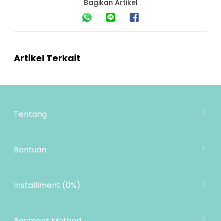
Bagikan Artikel
Artikel Terkait
Tentang
Tentang Mooimom
Lokasi Toko
Bantuan
MOOIMOM Wholesale
Hubungi Kami
MOOIMOM Affiliate Program
Pengiriman
Installlment (0%)
Penukaran Produk
Garansi Produk
Payment Method