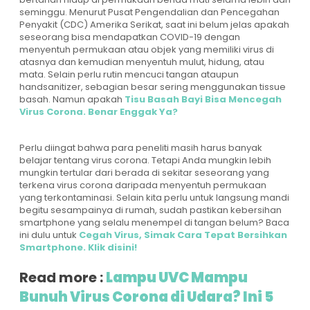
seminggu. Menurut Pusat Pengendalian dan Pencegahan
Penyakit (CDC) Amerika Serikat, saat ini belum jelas apakah
seseorang bisa mendapatkan COVID-19 dengan
menyentuh permukaan atau objek yang memiliki virus di
atasnya dan kemudian menyentuh mulut, hidung, atau
mata. Selain perlu rutin mencuci tangan ataupun
handsanitizer, sebagian besar sering menggunakan tissue
basah. Namun apakah
Tisu Basah Bayi Bisa Mencegah
Virus Corona. Benar Enggak Ya?
Perlu diingat bahwa para peneliti masih harus banyak
belajar tentang virus corona. Tetapi Anda mungkin lebih
mungkin tertular dari berada di sekitar seseorang yang
terkena virus corona daripada menyentuh permukaan
yang terkontaminasi. Selain kita perlu untuk langsung mandi
begitu sesampainya di rumah, sudah pastikan kebersihan
smartphone yang selalu menempel di tangan belum? Baca
ini dulu untuk
Cegah Virus, Simak Cara Tepat Bersihkan
Smartphone. Klik disini!
Read more :
Lampu UVC Mampu
Bunuh Virus Corona di Udara? Ini 5