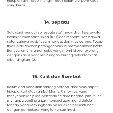
hidup di kain. Tetapi mungkin tidak selama di permukaan
yang keras.
14. Sepatu
Satu studi menguji sol sepatu staf medis di unit perawatan
intensif rumah sakit China (ICU) dan menemukan bahwa
setengahnya positif asam nukleat dari virus corona. Tetapi
tidak jelas apakah potongan virus ini menyebabkan infeksi.
Bangsal umum rumah sakit, yang memiliki orang-orang
dengan kasus yang lebih ringan, kurang terkontaminasi
dibandingkan ICU.
15. Kulit dan Rambut
Belum ada penelitian tentang berapa lama virus dapat
hidup di kulit atau rambut Moms. Rhinovirus, yang
menyebabkan pilek, bertahan selama berjam-jam. Itulah
mengapa penting untuk mencuci atau mendisinfeksi
tangan, yang kemungkinan besar akan bersentuhan
dengan permukaan yang terkontaminasi.