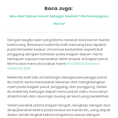
Baca Juga:
Mau Beli Sabuk Hamil Sebagai Hadiah? Pertimbangkan
Hal Ini
Dengan begitu nyeri yang Moms rasakan bisa benar-benar
berkurang. Biasanya maternity belt memang bisa dipakai
pada trimester kedua. Umumnya berbentuk seperti ikat
pinggang dengan bantalan pada bagian depan. Hal ini
bertujuan supaya merasakan lebih empuk di bagian perut.
Moms bisa mencoba sabuk hamil
MOOIMOM Bamboo
Maternity Belt
.
Maternity belt satu ini berfungsi sebagai penyangga perut
ibu hamil, serta meredakan tekanan dan menghilangkan
nyeri pada bagian perut, pinggang, dan punggung. Selain
itu maternity belt juga dapat menurunkan risiko munculnya
stretchmark dan rasa ingin buang air kecil yang berlebihan.
Selain perekat utama bagain tengah, ilengkapi dengan dua
strap/perekat ekstra pada kedua sisi kanan kiri, yang dapat
diatur sendiri tingkat kekencangannya sesuai dengan