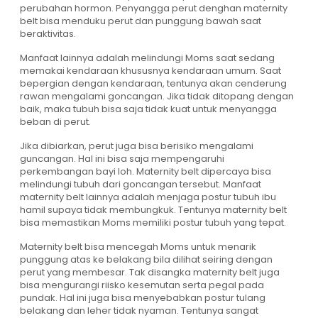
perubahan hormon. Penyangga perut denghan maternity
belt bisa menduku perut dan punggung bawah saat
beraktivitas.
Manfaat lainnya adalah melindungi Moms saat sedang
memakai kendaraan khususnya kendaraan umum. Saat
bepergian dengan kendaraan, tentunya akan cenderung
rawan mengalami goncangan. Jika tidak ditopang dengan
baik, maka tubuh bisa saja tidak kuat untuk menyangga
beban di perut.
Jika dibiarkan, perut juga bisa berisiko mengalami
guncangan. Hal ini bisa saja mempengaruhi
perkembangan bayi loh. Maternity belt dipercaya bisa
melindungi tubuh dari goncangan tersebut. Manfaat
maternity belt lainnya adalah menjaga postur tubuh ibu
hamil supaya tidak membungkuk. Tentunya maternity belt
bisa memastikan Moms memiliki postur tubuh yang tepat.
Maternity belt bisa mencegah Moms untuk menarik
punggung atas ke belakang bila dilihat seiring dengan
perut yang membesar. Tak disangka maternity belt juga
bisa mengurangi riisko kesemutan serta pegal pada
pundak. Hal ini juga bisa menyebabkan postur tulang
belakang dan leher tidak nyaman. Tentunya sangat