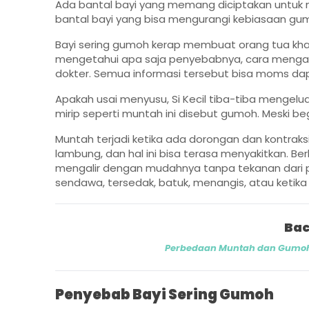
Ada bantal bayi yang memang diciptakan untuk me
bantal bayi yang bisa mengurangi kebiasaan gu
Bayi sering gumoh kerap membuat orang tua khawa
mengetahui apa saja penyebabnya, cara mengata
dokter. Semua informasi tersebut bisa moms dapa
Apakah usai menyusu, Si Kecil tiba-tiba mengelua
mirip seperti muntah ini disebut gumoh. Meski 
Muntah terjadi ketika ada dorongan dan kontraksi
lambung, dan hal ini bisa terasa menyakitkan. 
mengalir dengan mudahnya tanpa tekanan dari p
sendawa, tersedak, batuk, menangis, atau ketik
Bac
Perbedaan Muntah dan Gumoh 
Penyebab Bayi Sering Gumoh