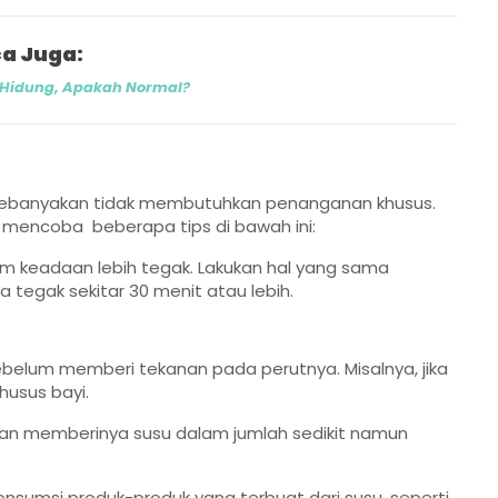
a Juga:
 Hidung, Apakah Normal?
 kebanyakan tidak membutuhkan penanganan khusus.
a mencoba beberapa tips di bawah ini:
lam keadaan lebih tegak. Lakukan hal yang sama
a tegak sekitar 30 menit atau lebih.
belum memberi tekanan pada perutnya. Misalnya, jika
husus bayi.
kan memberinya susu dalam jumlah sedikit namun
konsumsi produk-produk yang terbuat dari susu, seperti