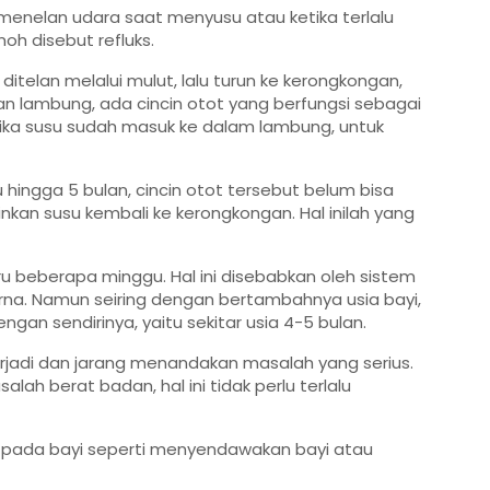
menelan udara saat menyusu atau ketika terlalu
oh disebut refluks.
itelan melalui mulut, lalu turun ke kerongkongan,
n lambung, ada cincin otot yang berfungsi sebagai
tika susu sudah masuk ke dalam lambung, untuk
hingga 5 bulan, cincin otot tersebut belum bisa
n susu kembali ke kerongkongan. Hal inilah yang
 beberapa minggu. Hal ini disebabkan oleh sistem
a. Namun seiring dengan bertambahnya usia bayi,
gan sendirinya, yaitu sekitar usia 4-5 bulan.
rjadi dan jarang menandakan masalah yang serius.
ah berat badan, hal ini tidak perlu terlalu
 pada bayi seperti menyendawakan bayi atau