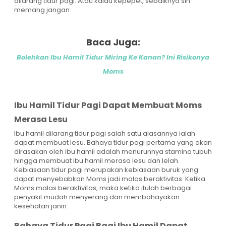
dilarang tidur pagi. Atau kalau kepepet, sebaiknya sih
memang jangan.
Baca Juga:
Bolehkan Ibu Hamil Tidur Miring Ke Kanan? Ini Risikonya
Moms
Ibu Hamil Tidur Pagi Dapat Membuat Moms
Merasa Lesu
Ibu hamil dilarang tidur pagi salah satu alasannya ialah
dapat membuat lesu. Bahaya tidur pagi pertama yang akan
dirasakan oleh ibu hamil adalah menurunnya stamina tubuh
hingga membuat ibu hamil merasa lesu dan lelah.
Kebiasaan tidur pagi merupakan kebiasaan buruk yang
dapat menyebabkan Moms jadi malas beraktivitas. Ketika
Moms malas beraktivitas, maka ketika itulah berbagai
penyakit mudah menyerang dan membahayakan
kesehatan janin.
Bahaya Tidur Pagi Bagi Ibu Hamil Dapat