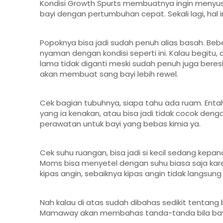
Kondisi Growth Spurts membuatnya ingin menyusu k
bayi dengan pertumbuhan cepat. Sekali lagi, hal i
Popoknya bisa jadi sudah penuh alias basah. Beb
nyaman dengan kondisi seperti ini. Kalau begitu
lama tidak diganti meski sudah penuh juga beres
akan membuat sang bayi lebih rewel.
Cek bagian tubuhnya, siapa tahu ada ruam. Enta
yang ia kenakan, atau bisa jadi tidak cocok den
perawatan untuk bayi yang bebas kimia ya.
Cek suhu ruangan, bisa jadi si kecil sedang kepa
Moms bisa menyetel dengan suhu biasa saja kare
kipas angin, sebaiknya kipas angin tidak langsu
Nah kalau di atas sudah dibahas sedikit tentan
Mamaway akan membahas tanda-tanda bila bayi sud