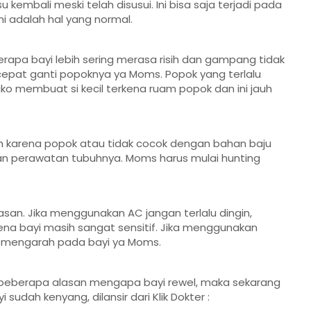
embali meski telah disusui. Ini bisa saja terjadi pada
ni adalah hal yang normal.
erapa bayi lebih sering merasa risih dan gampang tidak
, cepat ganti popoknya ya Moms. Popok yang terlalu
iko membuat si kecil terkena ruam popok dan ini jauh
h karena popok atau tidak cocok dengan bahan baju
gan perawatan tubuhnya. Moms harus mulai hunting
nasan. Jika menggunakan AC jangan terlalu dingin,
na bayi masih sangat sensitif. Jika menggunakan
ng mengarah pada bayi ya Moms.
g beberapa alasan mengapa bayi rewel, maka sekarang
ah kenyang, dilansir dari Klik Dokter :