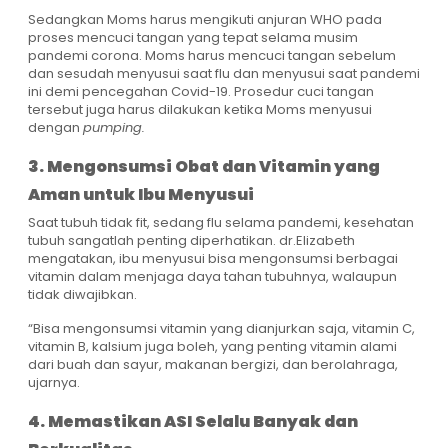
Sedangkan Moms harus mengikuti anjuran WHO pada
proses mencuci tangan yang tepat selama musim
pandemi corona. Moms harus mencuci tangan sebelum
dan sesudah menyusui saat flu dan menyusui saat pandemi
ini demi pencegahan Covid-19. Prosedur cuci tangan
tersebut juga harus dilakukan ketika Moms menyusui
dengan
pumping.
3. Mengonsumsi Obat dan Vitamin yang
Aman untuk Ibu Menyusui
Saat tubuh tidak fit, sedang flu selama pandemi, kesehatan
tubuh sangatlah penting diperhatikan. dr.Elizabeth
mengatakan, ibu menyusui bisa mengonsumsi berbagai
vitamin dalam menjaga daya tahan tubuhnya, walaupun
tidak diwajibkan.
“Bisa mengonsumsi vitamin yang dianjurkan saja, vitamin C,
vitamin B, kalsium juga boleh, yang penting vitamin alami
dari buah dan sayur, makanan bergizi, dan berolahraga,
ujarnya.
4. Memastikan ASI Selalu Banyak dan