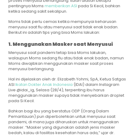
proses menyusui berlangsung. Itulah alasan betapa
pentingnya Moms
memberikan ASI
pada Si Kecil, bahkan
ketika sedang sakit sekalipun.
Moms tidak perlu cemas ketika mempunyai keharusan
menyusui saat flu atau menyusui saat tidak enak badan.
Berikut ini adalah tips yang bisa Moms lakukan:
1. Menggunakan Masker saat Menyusui
Menyusui saat pandemi tetap bisa Moms lakukan,
walaupun Moms sedang flu atau tidak enak badan, namun
Moms diwajibkan menggunakan masker saat proses
menyusui berlangsung.
Hal ini dijelaskan oleh dr. Elizabeth Yohmi, SpA, Ketua Satgas
ASI
Ikatan Dokter Anak Indonesia
(IDAI) dalam Instagram
Live @idai_ig, Selasa (28/4), terpenting ibu harus
menggunakan masker supaya tidak menyebarkan droplet
pada Si Kecil.
Bahkan bagi ibu yang berstatus ODP (Orang Dalam
Pemantauan) pun diperbolehkan untuk menyusui saat
pandemi, di mana juga diharuskan untuk menggunakan
masker. “Masker yang digunakan adalah jenis masker
bedah, kalau di fasilitas kesehatan harus ada,” ujar dr.