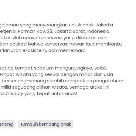
ngalaman yang menyenangkan untuk anak. Jakarta
Letjen S. Parman Kav. 28, Jakarta Barat, Indonesia.
ketahuilah upaya konservasi yang dilakukan oleh
rikan edukasi bahwa konservasi hewan laut membantu
lanjutan ekosistem, dan memelihara
i setiap tempat sebelum mengunjunginya, selalu
mpat wisata yang sesuai dengan minat dan usia
k bersenang-senang sambil memperluas pengetahuan
ki segudang pilihan wisata. Semoga artikel ini
ds friendly
yang tepat untuk anak!
enting
tumbuh kembang anak