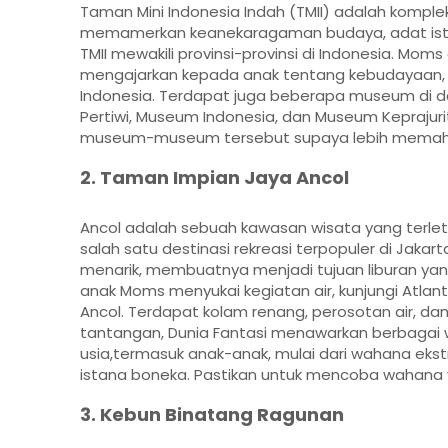
Taman Mini Indonesia Indah (TMII) adalah komplek
memamerkan keanekaragaman budaya, adat istiada
TMII mewakili provinsi-provinsi di Indonesia. Moms
mengajarkan kepada anak tentang kebudayaan, tr
Indonesia. Terdapat juga beberapa museum di da
Pertiwi, Museum Indonesia, dan Museum Keprajur
museum-museum tersebut supaya lebih memaham
2. Taman Impian Jaya Ancol
Ancol adalah sebuah kawasan wisata yang terleta
salah satu destinasi rekreasi terpopuler di Jakart
menarik, membuatnya menjadi tujuan liburan yang
anak Moms menyukai kegiatan air, kunjungi Atla
Ancol. Terdapat kolam renang, perosotan air, d
tantangan, Dunia Fantasi menawarkan berbagai
usia,termasuk anak-anak, mulai dari wahana ekstr
istana boneka. Pastikan untuk mencoba wahana y
3. Kebun Binatang Ragunan