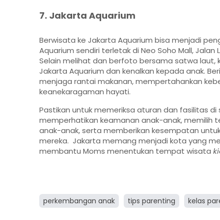
7. Jakarta Aquarium
Berwisata ke Jakarta Aquarium bisa menjadi pe
Aquarium sendiri terletak di Neo Soho Mall, Jalan 
Selain melihat dan berfoto bersama satwa laut, 
Jakarta Aquarium dan kenalkan kepada anak. Be
menjaga rantai makanan, mempertahankan keber
keanekaragaman hayati.
Pastikan untuk memeriksa aturan dan fasilitas d
memperhatikan keamanan anak-anak, memilih te
anak-anak, serta memberikan kesempatan untu
mereka. Jakarta memang menjadi kota yang memili
membantu Moms menentukan tempat wisata
ki
perkembangan anak
tips parenting
kelas par