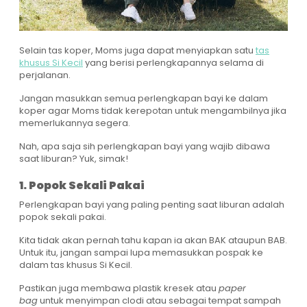
Selain tas koper, Moms juga dapat menyiapkan satu
tas
khusus Si Kecil
yang berisi perlengkapannya selama di
perjalanan.
Jangan masukkan semua perlengkapan bayi ke dalam
koper agar Moms tidak kerepotan untuk mengambilnya jika
memerlukannya segera.
Nah, apa saja sih perlengkapan bayi yang wajib dibawa
saat liburan? Yuk, simak!
1. Popok Sekali Pakai
Perlengkapan bayi yang paling penting saat liburan adalah
popok sekali pakai.
Kita tidak akan pernah tahu kapan ia akan BAK ataupun BAB.
Untuk itu, jangan sampai lupa memasukkan pospak ke
dalam tas khusus Si Kecil.
Pastikan juga membawa plastik kresek atau
paper
bag
untuk menyimpan clodi atau sebagai tempat sampah