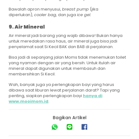
Bawalah apron menyusui,
breast pump
(jika
diperlukan),
cooler bag,
dan juga
ice gel.
9. Air Mineral
Air mineral jadi barang yang wajib dibawa! Bukan hanya
untuk meredakan rasa haus, air mineral juga bisa jadi
penyelamat saat Si Kecil BAK dan BAB di perjalanan.
Bisa jadi di sepanjang jalan Moms tidak menemukan toilet
yang nyaman dengan air yang bersih. Untuk itulah air
mineral dapat digunakan untuk membasuh dan
membersihkan Si Kecil.
Wah, banyak juga ya perlengkapan bayi yang harus
dibawa saat liburan lewat perjalanan darat? Tapi yang
penting, siapkan perlengkapan bayi
hanya di
www.mooimom.id
.
Bagikan Artikel