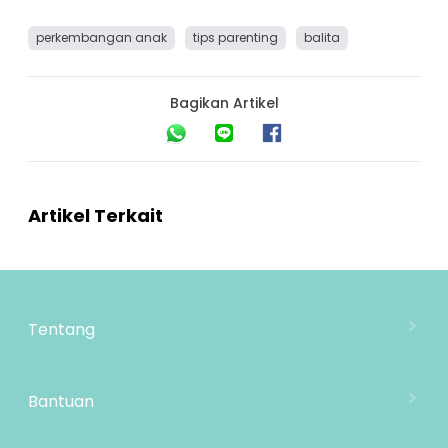
perkembangan anak
tips parenting
balita
Bagikan Artikel
Artikel Terkait
Tentang
Tentang Mooimom
Lokasi Toko
Bantuan
MOOIMOM Wholesale
Hubungi Kami