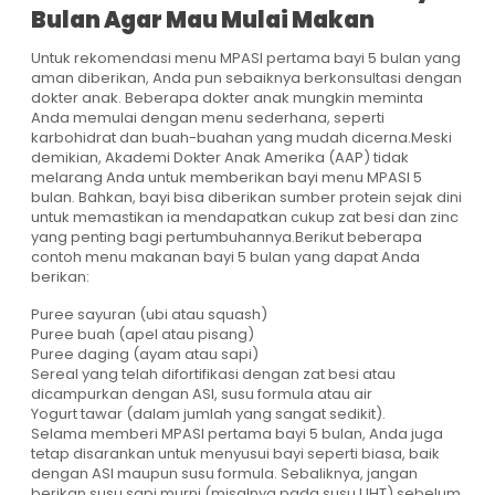
Bulan Agar Mau Mulai Makan
Untuk rekomendasi menu MPASI pertama bayi 5 bulan yang
aman diberikan, Anda pun sebaiknya berkonsultasi dengan
dokter anak. Beberapa dokter anak mungkin meminta
Anda memulai dengan menu sederhana, seperti
karbohidrat dan buah-buahan yang mudah dicerna.Meski
demikian, Akademi Dokter Anak Amerika (AAP) tidak
melarang Anda untuk memberikan bayi menu MPASI 5
bulan. Bahkan, bayi bisa diberikan sumber protein sejak dini
untuk memastikan ia mendapatkan cukup zat besi dan zinc
yang penting bagi pertumbuhannya.Berikut beberapa
contoh menu makanan bayi 5 bulan yang dapat Anda
berikan:
Puree sayuran (ubi atau squash)
Puree buah (apel atau pisang)
Puree daging (ayam atau sapi)
Sereal yang telah difortifikasi dengan zat besi atau
dicampurkan dengan ASI, susu formula atau air
Yogurt tawar (dalam jumlah yang sangat sedikit).
Selama memberi MPASI pertama bayi 5 bulan, Anda juga
tetap disarankan untuk menyusui bayi seperti biasa, baik
dengan ASI maupun susu formula. Sebaliknya, jangan
berikan susu sapi murni (misalnya pada susu UHT) sebelum