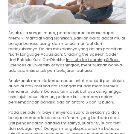
Sejak usia sangat muda, pembelajaran bahasa dapat
memiliki manfaat yang signifikan. Bahkan balita dapat mulai
belajar bahasa asing dan menuai manfaat dari
melakukannya. Dalam makalahnya yang dalam penelitian
“Early Language Acquisition: Cracking the Speech Code”
dari Patricia Kuhl, Co-Direktur
Institute for Learning & Brain
Sciences
di University of Washington, menunjukkan bahwa
ada usia kritis untuk pembelajaran bahasa.
Anak-anak memiliki kemampuan untuk menjadi penjelajah
dunia di otak mereka atau dengan mudah memperoleh
kemahiran dalam bahasa termasuk bahasa asing hingga
usia tujuh tahun. Namun, periode kritis pertama dalam
perkembangan bahasa adalah antara
6 dan 12 bulan
.
Pada periode ini, bayi menyerap suara di sekitarnya dan
belajar membedakan antara fonem yang berbeda atau
unit pendengaran bahasa (misalnya, suara “s”, suara “sh”,
dan sebagainya). Dengan mengekspos anak ke bahasa
lain di tahap awal kehidupan ini, orang tua dapat mengajari