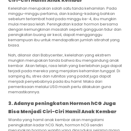
Ciri-Ciri Hamil Anak Kembar
Kelelahan merupakan salah satu tanda kehamilan. Pada
minggu-minggu pertama, dan kadang-kadang bahkan
sebelum terlambat haid pada minggu ke-4, ibu mungkin
mulai merasa lelah. Peningkatan kadar hormon bersama
dengan kemungkinan masalah seperti gangguan tidur dan
peningkatan buang air kecil, dapat mengganggu
kemampuan ibu untuk mendapatkan jumlah istirahat yang
biasa.
Nah, dilansir dari Babycenter, kelelahan yang ekstrem
mungkin merupakan tanda bahwa ibu mengandung anak
kembar. Akan tetapi, rasa lelah yang berlebihan juga dapat
terjadi pada mereka yang menjalani kehamilan tunggal. Di
samping itu, stres dan rutinitas yang padat juga dapat
menjadi penyebabnya pada ibu hamil. Maka dari
pemeriksaan melalui USG masih perlu dilakukan guna
memastikannya.
3. Adanya peningkatan Hormon hCG Juga
Bisa Menjadi Ciri-Ciri Hamil Anak Kembar
Wanita yang hamil anak kembar akan mengalami
peningkatan kadar hCG. Nah, hormon hCG sendiri
merupakan hormon wanita yang diproduksi selama masa