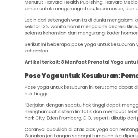
Menurut Harvard Health Publishing, Harvard Med
aman untuk mengurangi stres, kecemasan, dan d
Lebih dari setengah wanita di dunia mengalami 
sekitar 13% wanita hamil mengalami depresi klin
selama kehamilan dan mengurangi kadar hormon s
Berikut ini beberapa pose yoga untuk kesubura
kehamilan.
Artikel terkait:
8 Manfaat Prenatal Yoga untuk
Pose Yoga untuk Kesuburan: Pema
Pose yoga untuk kesuburan ini terutama dapat 
hak tinggi.
“Berjalan dengan sepatu hak tinggi dapat men
menghambat sistem limfatik dan membuat lebih s
York City, Eden Fromberg, D.O, seperti dikutip dar
Caranya: duduklah di atas alas yoga dan rentang
Gunakan jari tangan sebagai tumpuan jika diperlu