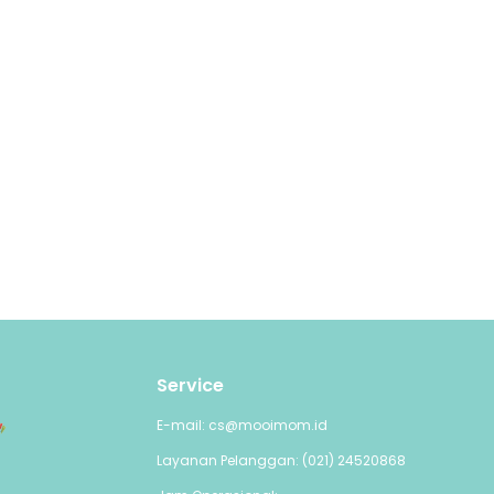
Service
E-mail: cs@mooimom.id
Layanan Pelanggan: (021) 24520868