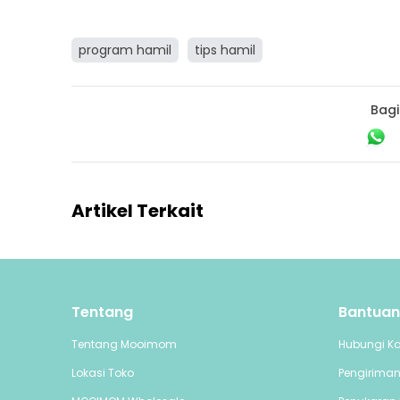
program hamil
tips hamil
Bagi
Artikel Terkait
Tentang
Bantuan
Tentang Mooimom
Hubungi K
Lokasi Toko
Pengirima