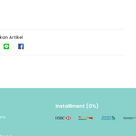
kan Artikel
Installlment (0%)
ami
n