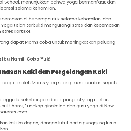
ical School, menunjukkan bahwa yoga bermanfaat dan
epresi selama kehamilan.
kecemasan di beberapa titik selama kehamilan, dan
is. Yoga telah terbukti mengurangi stres dan kecemasan
tres kortisol.
n yang dapat Moms coba untuk meningkatkan peluang
 Ibu Hamil, Coba Yuk!
nasan Kaki dan Pergelangan Kaki
diterapkan oleh Moms yang sering mengenakan sepatu
gganggu keseimbangan dasar panggul yang rentan
ulit hamil,” ungkap ginekolog dan guru yoga di New
i parents.com.
kan kaki ke depan, dengan lutut serta punggung lurus.
kan.