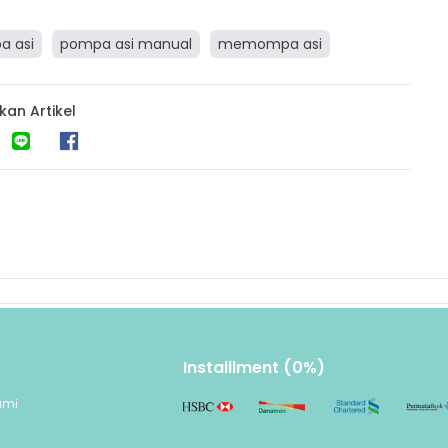
a asi
pompa asi manual
memompa asi
kan Artikel
Installlment (0%)
ami
n