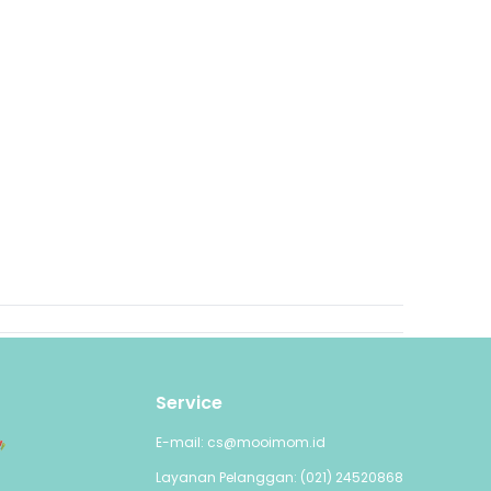
Service
E-mail: cs@mooimom.id
Layanan Pelanggan: (021) 24520868