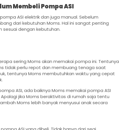
elum Membeli Pompa ASI
 pompa ASI elektrik dan juga manual. Sebelum
ng dari kebutuhan Moms. Hal ini sangat penting
n sesuai dengan kebutuhan.
berapa sering Moms akan memakai pompa ini. Tentunya
s tidak perlu repot dan membuang tenaga saat
sibuk, tentunya Moms membutuhkan waktu yang cepat
k.
pompa ASI, ada baiknya Moms memakai pompa ASI
alagi jika Moms beraktivitas di rumah saja tentu
tambah Moms lebih banyak menyusui anak secara
mpa ASI yang dibeli. Tidak hanya dari segi