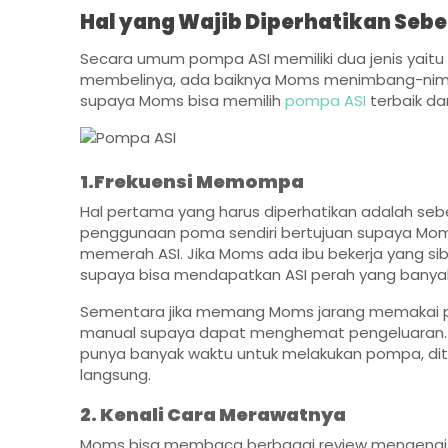
Hal yang Wajib Diperhatikan Seb
Secara umum pompa ASI memiliki dua jenis yaitu
membelinya, ada baiknya Moms menimbang-nimba
supaya Moms bisa memilih
pompa ASI
terbaik da
1.Frekuensi Memompa
Hal pertama yang harus diperhatikan adalah se
penggunaan poma sendiri bertujuan supaya Mom
memerah ASI. Jika Moms ada ibu bekerja yang 
supaya bisa mendapatkan ASI perah yang banya
Sementara jika memang Moms jarang memakai 
manual supaya dapat menghemat pengeluaran. Ap
punya banyak waktu untuk melakukan pompa, di
langsung.
2. Kenali Cara Merawatnya
Moms bisa membaca berbagai review mengenai po