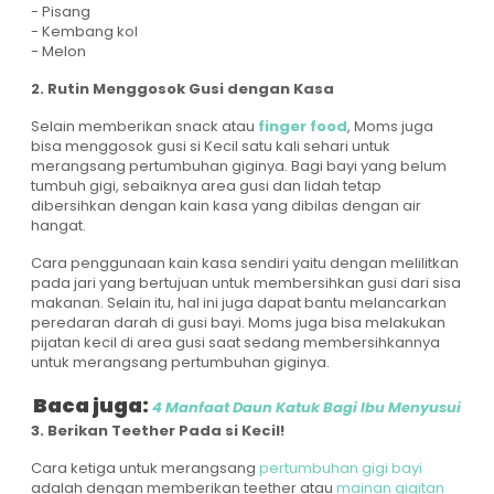
- Pisang
- Kembang kol
- Melon
2. Rutin Menggosok Gusi dengan Kasa
Selain memberikan snack atau
finger food
, Moms juga
bisa menggosok gusi si Kecil satu kali sehari untuk
merangsang pertumbuhan giginya. Bagi bayi yang belum
tumbuh gigi, sebaiknya area gusi dan lidah tetap
dibersihkan dengan kain kasa yang dibilas dengan air
hangat.
Cara penggunaan kain kasa sendiri yaitu dengan melilitkan
pada jari yang bertujuan untuk membersihkan gusi dari sisa
makanan. Selain itu, hal ini juga dapat bantu melancarkan
peredaran darah di gusi bayi. Moms juga bisa melakukan
pijatan kecil di area gusi saat sedang membersihkannya
untuk merangsang pertumbuhan giginya.
Baca juga:
4 Manfaat Daun Katuk Bagi Ibu Menyusui
3. Berikan Teether Pada si Kecil!
Cara ketiga untuk merangsang
pertumbuhan gigi bayi
adalah dengan memberikan teether atau
mainan gigitan