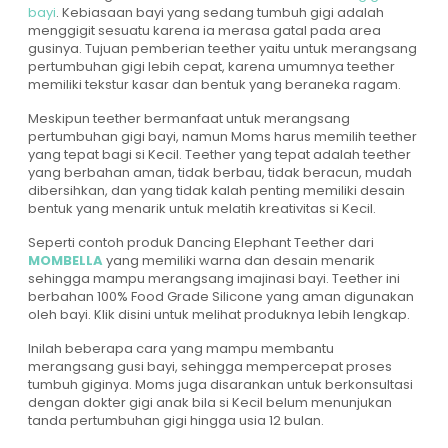
bayi
. Kebiasaan bayi yang sedang tumbuh gigi adalah
menggigit sesuatu karena ia merasa gatal pada area
gusinya. Tujuan pemberian teether yaitu untuk merangsang
pertumbuhan gigi lebih cepat, karena umumnya teether
memiliki tekstur kasar dan bentuk yang beraneka ragam.
Meskipun teether bermanfaat untuk merangsang
pertumbuhan gigi bayi, namun Moms harus memilih teether
yang tepat bagi si Kecil. Teether yang tepat adalah teether
yang berbahan aman, tidak berbau, tidak beracun, mudah
dibersihkan, dan yang tidak kalah penting memiliki desain
bentuk yang menarik untuk melatih kreativitas si Kecil.
Seperti contoh produk Dancing Elephant Teether dari
MOMBELLA
yang memiliki warna dan desain menarik
sehingga mampu merangsang imajinasi bayi. Teether ini
berbahan 100% Food Grade Silicone yang aman digunakan
oleh bayi. Klik disini untuk melihat produknya lebih lengkap.
Inilah beberapa cara yang mampu membantu
merangsang gusi bayi, sehingga mempercepat proses
tumbuh giginya. Moms juga disarankan untuk berkonsultasi
dengan dokter gigi anak bila si Kecil belum menunjukan
tanda pertumbuhan gigi hingga usia 12 bulan.