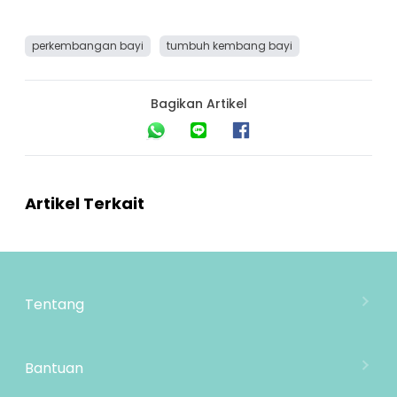
perkembangan bayi
tumbuh kembang bayi
Bagikan Artikel
Artikel Terkait
Tentang
Tentang Mooimom
Lokasi Toko
Bantuan
MOOIMOM Wholesale