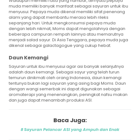
Walaupun memiliki rasa yang hambar, ternyata pepaya
muda memiliki banyak manfaat sebagai sayuran untuk ibu
menyusui. Pepaya muda dikenal memiliki sifat penenang
alami yang dapat membantu merasa lebih rileks
sepanjang hari. Untuk mengkonsumsi pepaya muda
dengan lebih nikmat, Moms dapat mengolahnya dengan
beberapa campuran rempah lainnya atau memarutnya
menjadi salad sayur. Di Asia Tenggara, pepaya muda juga
dikenal sebagai galactagogue yang cukup hebat.
Daun Kemangi
Sayuran untuk ibu menyusui agar asi banyak selanjutnya
adalah daun kemangi. Sebagai sayur yang telah turun
temurun dinikmati oleh orang Indonesia, daun kemangi
tentunya bukan lagi sayuran yang asing bagi Moms. Daun
dengan wangi semerbak ini dapat digunakan sebagai
aromaterapi yang menenangkan, peningkat nafsu makan
dan juga dapat menambah produksi ASI.
Baca Juga:
8 Sayuran Pelancar ASI yang Ampuh dan Enak