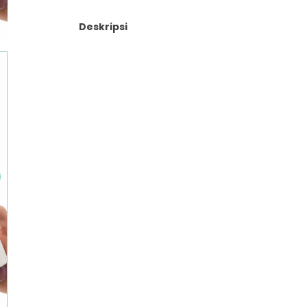
Deskripsi
Busa Padat untuk Pembersihan Maksimal
Menghasilkan busa yang padat untuk members
secara menyeluruh.
Bulu Silikon Ultra Lembut
Bulu silikon lembut namun efektif, aman digun
menggores botol. Desainnya bisa dilepas dan 
ringkas, praktis dibawa bepergian dengan trave
tersedia.
Pembersihan Menyeluruh 360°
Dilengkapi berbagai alat pembersih dengan uk