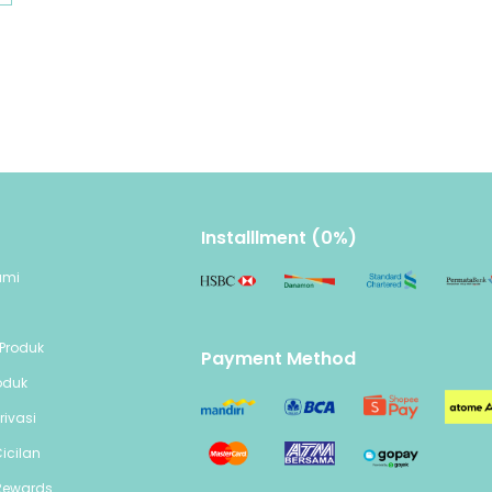
berbeda, memudahkan membersihkan seluruh 
bagian botol.
Alat Pembersih Serbaguna
Set sikat botol Momcozy terdiri dari beberapa ke
sikat botol untuk botol dan breast pump, sikat 
dot, serta sikat silikon kecil untuk lubang sempit
Installlment (0%)
sedotan.
ami
n
Aman dan Higienis
Produk
Payment Method
Terbuat dari silikon food-grade yang bebas BPA
oduk
phthalate. Pegangan anti-slip nyaman digeng
rivasi
dapat digantung untuk penyimpanan yang lebih
icilan
Rewards