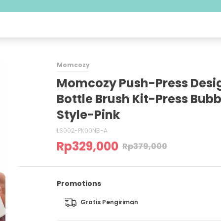
Momcozy
Momcozy Push-Press Desi
Bottle Brush Kit-Press Bubb
Style-Pink
LS002-PK00NB-A
Rp
329,000
Rp
379,000
Promotions
Gratis Pengiriman