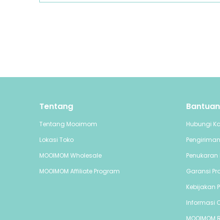
Tentang
Bantuan
Tentang Mooimom
Hubungi K
Lokasi Toko
Pengirima
MOOIMOM Wholesale
Penukaran 
MOOIMOM Affiliate Program
Garansi Pr
Kebijakan P
Informasi C
MOOIMOM 