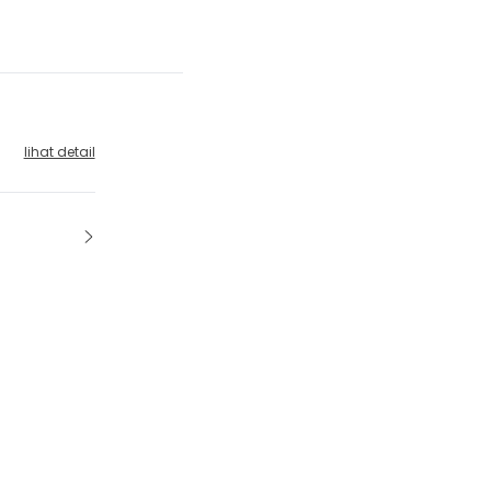
lihat detail
digunakan
sitif
dirancang
anpa
ekstra pada