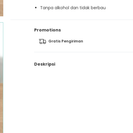
⁠Tanpa alkohol dan tidak berbau
Promotions
Gratis Pengiriman
Deskripsi
Tisu Basah Mooimom x Mugu Wet Wipes aman 
untuk semua jenis kulit, baik normal maupun sen
sekalipun. Salah satu faktor utamanya karena 
dengan formula yang lembut, tanpa alkohol, t
pewangi sintetis yang memberikan perawatan 
kulit.