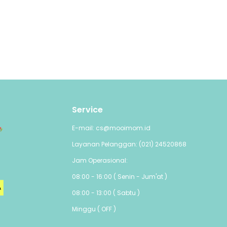
praktis
untuk
 saat
Service
E-mail: cs@mooimom.id
Layanan Pelanggan: (021) 24520868
Jam Operasional:
08:00 - 16:00 ( Senin - Jum'at )
08:00 - 13:00 ( Sabtu )
Minggu ( OFF )