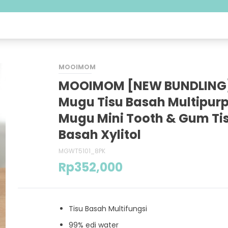
MOOIMOM
MOOIMOM [NEW BUNDLING
Mugu Tisu Basah Multipurp
Mugu Mini Tooth & Gum Ti
Basah Xylitol
MGWT5101_8PK
Rp
352,000
Tisu Basah Multifungsi
⁠99% edi water