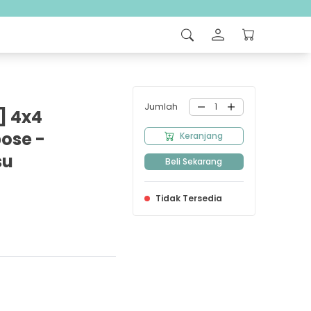
Jumlah
1
] 4x4
ose -
Keranjang
su
Beli Sekarang
Tidak Tersedia