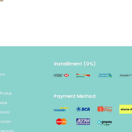
Kemasan Mooimom x Mugu Wet Wipes didesain 
sehingga mudah dibawa ke mana saja. Cocok 
penggunaan sehari-hari baik di rumah maupun
bepergian.
Installlment (0%)
ami
n
Produk
Payment Method
oduk
rivasi
icilan
Rewards