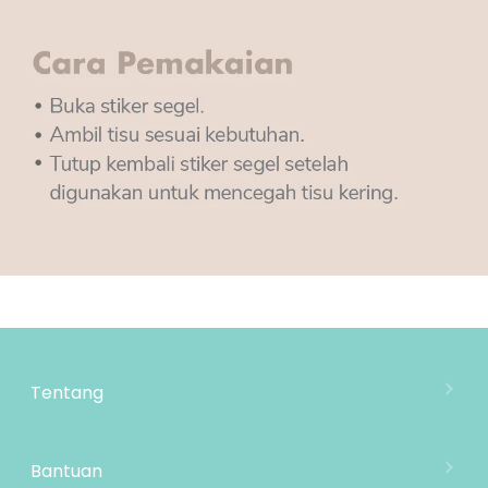
Tentang
Tentang Mooimom
Lokasi Toko
Bantuan