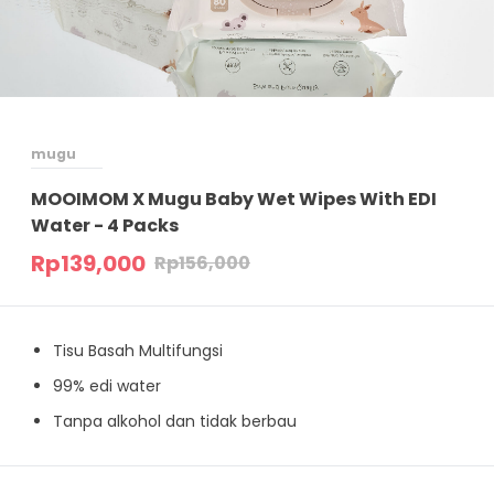
mugu
MOOIMOM X Mugu Baby Wet Wipes With EDI
Water - 4 Packs
Rp
139,000
Rp
156,000
Tisu Basah Multifungsi
⁠99% edi water
⁠Tanpa alkohol dan tidak berbau