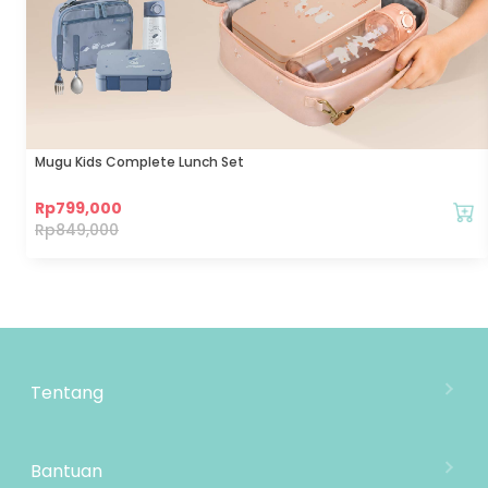
Mugu Kids Complete Lunch Set
Rp
799,000
Rp
849,000
Tentang
Tentang Mooimom
Lokasi Toko
Bantuan