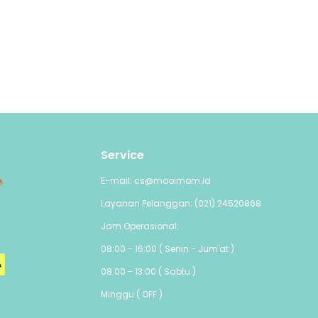
Service
E-mail: cs@mooimom.id
Layanan Pelanggan: (021) 24520868
Jam Operasional:
08:00 - 16:00 ( Senin - Jum'at )
08:00 - 13:00 ( Sabtu )
Minggu ( OFF )