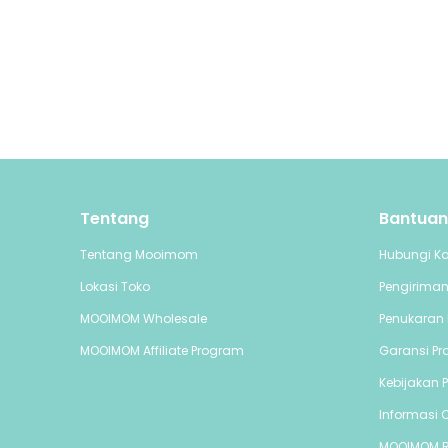
Tentang
Bantuan
Tentang Mooimom
Hubungi K
Lokasi Toko
Pengirima
MOOIMOM Wholesale
Penukaran 
MOOIMOM Affiliate Program
Garansi Pr
Kebijakan P
Informasi C
MOOIMOM 