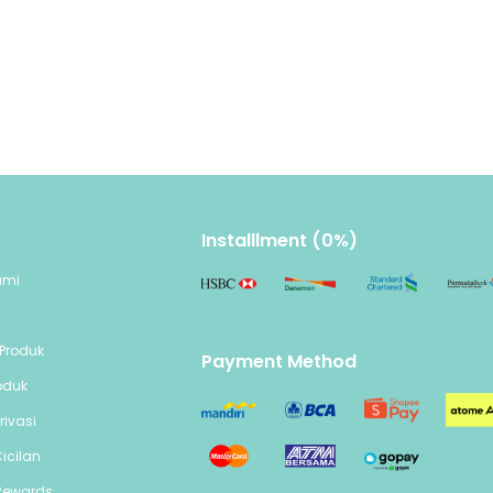
Installlment (0%)
ami
n
Produk
Payment Method
oduk
rivasi
icilan
Rewards