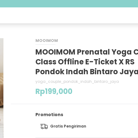
MOOIMOM
MOOIMOM Prenatal Yoga 
Class Offline E-Ticket X RS
Pondok Indah Bintaro Jay
yoga_couple_pondok_indah_bintaro_jaya
Rp
199,000
Promotions
Gratis Pengiriman