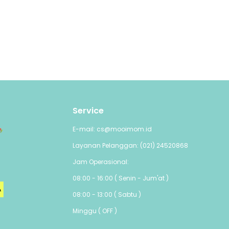
gnifikan
nyaman.
mbler di
Service
ggu
E-mail: cs@mooimom.id
Layanan Pelanggan: (021) 24520868
Jam Operasional:
08:00 - 16:00 ( Senin - Jum'at )
08:00 - 13:00 ( Sabtu )
Minggu ( OFF )