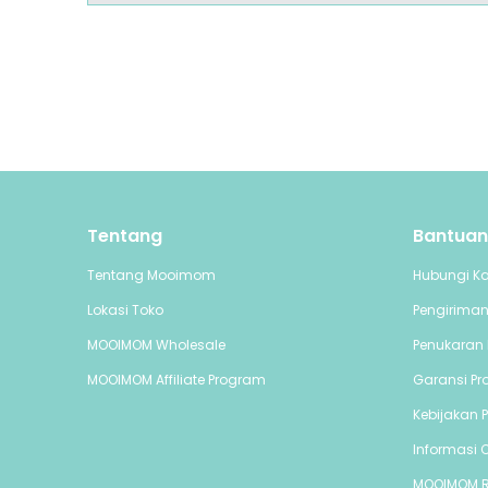
Tentang
Bantuan
Tentang Mooimom
Hubungi K
Lokasi Toko
Pengirima
MOOIMOM Wholesale
Penukaran 
MOOIMOM Affiliate Program
Garansi Pr
Kebijakan P
Informasi C
MOOIMOM 