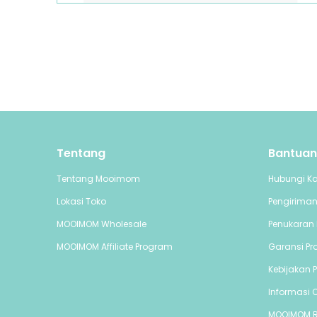
Tentang
Bantuan
Tentang Mooimom
Hubungi K
Lokasi Toko
Pengirima
MOOIMOM Wholesale
Penukaran 
MOOIMOM Affiliate Program
Garansi Pr
Kebijakan P
Informasi C
MOOIMOM 