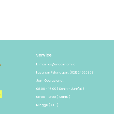
pelepasan,
Service
E-mail: cs@mooimom.id
Layanan Pelanggan: (021) 24520868
Jam Operasional:
08:00 - 16:00 ( Senin - Jum'at )
08:00 - 13:00 ( Sabtu )
Minggu ( OFF )