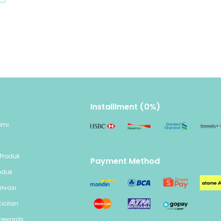
dan bebas BPA.
Mudah Dipasang & Dibersihkan
Desain sederhana memudahkan pemasangan, 
serta pembersihan harian.
Isi Paket
1 x Silicone Diaphragm
Installlment (0%)
1 x One-Way Valve
ami
n
Produk
Payment Method
oduk
rivasi
icilan
Rewards