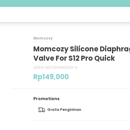
Momcozy
Momcozy Silicone Diaphr
Valve For S12 Pro Quick
AS512-NA70000N00101-A
Rp
149,000
Promotions
Gratis Pengiriman