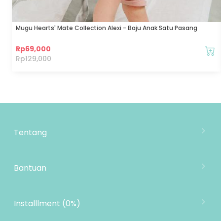
Mugu Hearts' Mate Collection Alexi - Baju Anak Satu Pasang
Rp
69,000
Rp
129,000
Tentang
Tentang Mooimom
Lokasi Toko
Bantuan
MOOIMOM Wholesale
Hubungi Kami
MOOIMOM Affiliate Program
Pengiriman
Installlment (0%)
Penukaran Produk