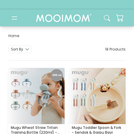
Home
Filter Kategori Balita
Sort By
18 Products
Mugu Wheat Straw Tritan
Mugu Toddler Spoon & Fork
Training Bottle (220ml) -
- Sendok & Garpu Bayi