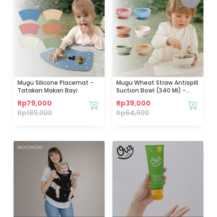
Mugu Silicone Placemat -
Mugu Wheat Straw Antispill
Tatakan Makan Bayi
Suction Bowl (340 Ml) -
Mangkok Tempat Makan
Rp
79,000
Rp
39,000
Bayi
Rp
189,000
Rp
64,900