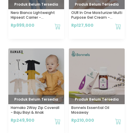
Produk Belum Tersedia
Produk Belum Tersedia
Nero Bianco Lightweight
OUR In One Moisturizer Multi
Hipseat Carrier -
Purpose Gel Cream -
Gendongan Bayi Depan
Moisturizer Aman
Rp
999,000
Rp
127,500
Produk Belum Tersedia
Produk Belum Tersedia
Hamako 2Way Zip Coverall
Bonnels Essential Oil
- Baju Bayi & Anak
Mosaway
Rp
249,900
Rp
210,000