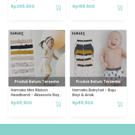
Rp
259,900
Rp
199,900
Produk Belum Tersedia
Produk Belum Tersedia
Hamako Mini Ribbon
Hamako Babytail - Baju
Headband - Aksesoris Bayi
Bayi & Anak
& Anak
Rp
59,900
Rp
89,900