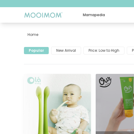
Mamapedia
Home
Filter 0-3 Bulan
Popular
New Arrival
Price: Low to High
P