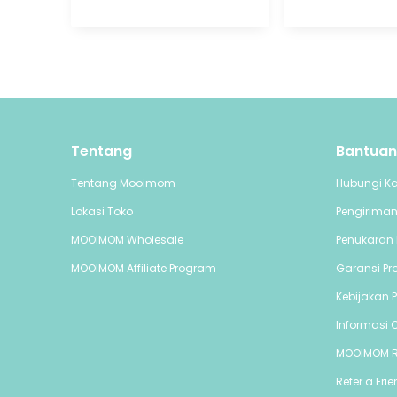
Tentang
Bantuan
Tentang Mooimom
Hubungi K
Lokasi Toko
Pengirima
MOOIMOM Wholesale
Penukaran 
MOOIMOM Affiliate Program
Garansi Pr
Kebijakan P
Informasi C
MOOIMOM 
Refer a Fri