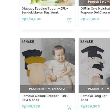
Produk Belum
Olababy Feeding Spoon - 2Pk -
OUR In One Moisturi
Sendok Makan Bayi Anak
Purpose Gel Cream 
Aman
Rp
260,000
Rp
127,500
Produk Belum Tersedia
Produk Belum
Hamako Casual Creeper - Baju
Hamako Long Set - 
Bayi & Anak
Anak
Rp
149,900
Rp
259,900