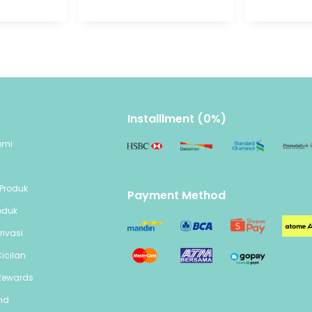
Installlment (0%)
ami
n
Produk
Payment Method
oduk
rivasi
icilan
Rewards
end