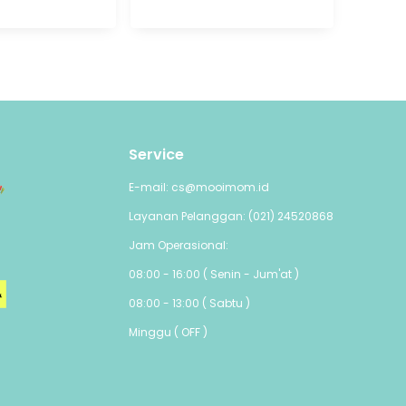
Service
E-mail: cs@mooimom.id
Layanan Pelanggan: (021) 24520868
Jam Operasional:
08:00 - 16:00 ( Senin - Jum'at )
08:00 - 13:00 ( Sabtu )
Minggu ( OFF )