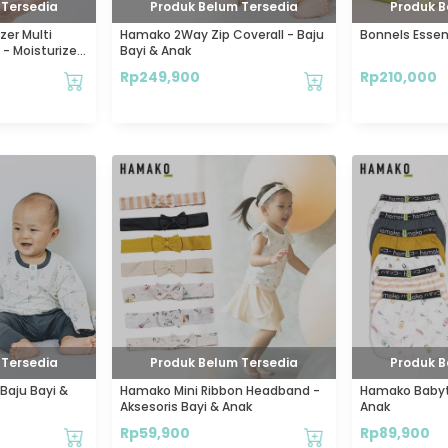
 Tersedia
Produk Belum Tersedia
Produk B
zer Multi
Hamako 2Way Zip Coverall - Baju
Bonnels Essen
- Moisturizer
Bayi & Anak
Rp
249,900
Rp
210,000
 Tersedia
Produk Belum Tersedia
Produk B
Baju Bayi &
Hamako Mini Ribbon Headband -
Hamako Babyta
Aksesoris Bayi & Anak
Anak
Rp
59,900
Rp
89,900