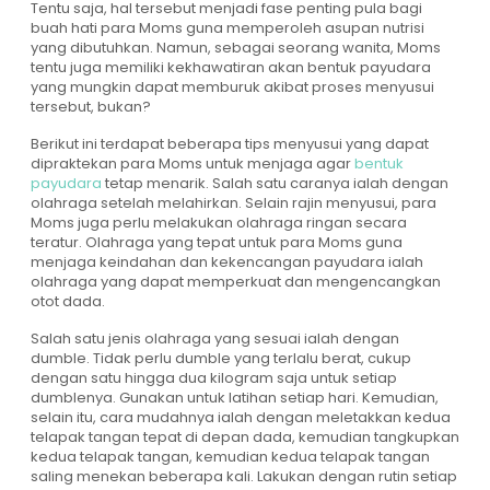
Tentu saja, hal tersebut menjadi fase penting pula bagi
buah hati para Moms guna memperoleh asupan nutrisi
yang dibutuhkan. Namun, sebagai seorang wanita, Moms
tentu juga memiliki kekhawatiran akan bentuk payudara
yang mungkin dapat memburuk akibat proses menyusui
tersebut, bukan?
Berikut ini terdapat beberapa tips menyusui yang dapat
dipraktekan para Moms untuk menjaga agar
bentuk
payudara
tetap menarik. Salah satu caranya ialah dengan
olahraga setelah melahirkan. Selain rajin menyusui, para
Moms juga perlu melakukan olahraga ringan secara
teratur. Olahraga yang tepat untuk para Moms guna
menjaga keindahan dan kekencangan payudara ialah
olahraga yang dapat memperkuat dan mengencangkan
otot dada.
Salah satu jenis olahraga yang sesuai ialah dengan
dumble. Tidak perlu dumble yang terlalu berat, cukup
dengan satu hingga dua kilogram saja untuk setiap
dumblenya. Gunakan untuk latihan setiap hari. Kemudian,
selain itu, cara mudahnya ialah dengan meletakkan kedua
telapak tangan tepat di depan dada, kemudian tangkupkan
kedua telapak tangan, kemudian kedua telapak tangan
saling menekan beberapa kali. Lakukan dengan rutin setiap